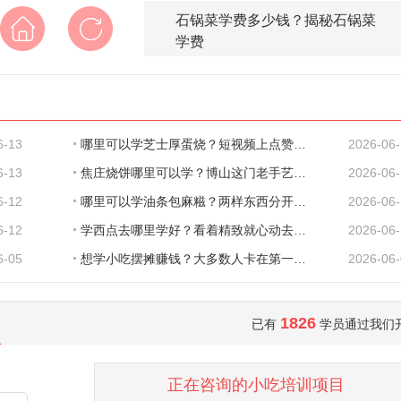
石锅菜学费多少钱？揭秘石锅菜
学费
6-13
哪里可以学芝士厚蛋烧？短视频上点赞几十万
2026-06
6-13
焦庄烧饼哪里可以学？博山这门老手艺，教的
2026-06
6-12
哪里可以学油条包麻糍？两样东西分开都会做
2026-06
6-12
学西点去哪里学好？看着精致就心动去学了，
2026-06
6-05
想学小吃摆摊赚钱？大多数人卡在第一步就废
2026-06
1826
已有
学员通过我们
正在咨询的小吃培训项目