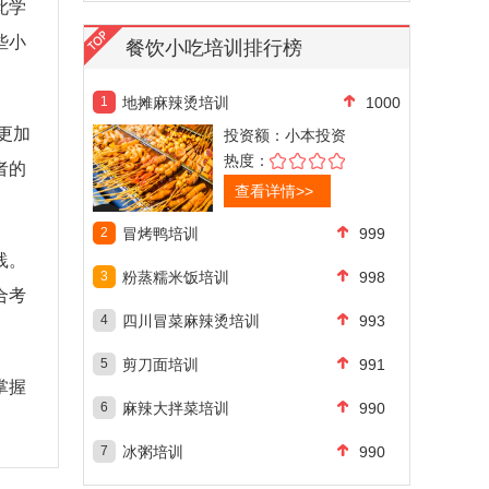
此学
些小
餐饮小吃培训排行榜
1
地摊麻辣烫培训
1000
更加
投资额：
小本投资
热度：
者的
查看详情>>
2
冒烤鸭培训
999
践。
3
粉蒸糯米饭培训
998
合考
4
四川冒菜麻辣烫培训
993
5
剪刀面培训
991
掌握
6
麻辣大拌菜培训
990
7
冰粥培训
990