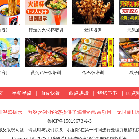
来自
王先生
对金丝牛肉饼项目发出意向
1分钟前
来自
李女士
对黄焖鸡米饭发出意向
面培训
行走的火锅杯培训
烧烤培训
无矾
1分钟前
冰培训
黄焖鸡米饭培训
锅巴饭培训
戳子
卤
|
早餐早点
|
面食快餐
|
西点烘焙
|
烧烤串串
|
面点
训温馨提示：为餐饮创业的您提供了海量的致富项目，无限商机
鲁ICP备15019673号-3
涉及版权问题，请及时与我们联系，我们将在第一时间进行处理并删除相
Copyright © 2022 山东甄选电子商务有限公司网站 版权所有