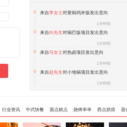
来自
向先生
对锅巴饭项目发出意向
1分钟前
来自
马女士
对热卤项目发出意向
1分钟前
来自
赵先生
对小地锅项目发出意向
1分钟前
来自
徐先生
对茶缸面项目发出意向
1分钟前
来自
张女士
对五香卤肉项目发出意向
1分钟前
行业资讯
中式快餐
面点糕点
烧烤串串
西点烘焙
面
来自
汪先生
对冰粉水果杯项目发出意向
1分钟前