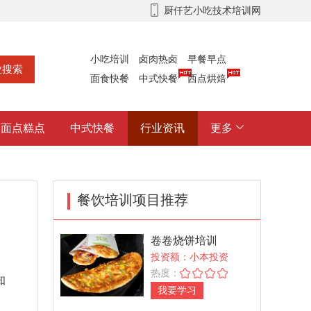
厨仟艺小吃技术培训网
小吃培训
卤肉热卤
早餐早点
面食快餐
中式快餐
西点烘焙
面点糕点
中式快餐
行业资讯
更多
餐饮培训项目推荐
卷卷烧饼培训
投资额：小本投资
热度：
知
我要学习