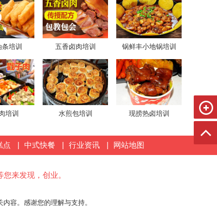
油条培训
五香卤肉培训
锅鲜丰小地锅培训
肉培训
水煎包培训
现捞热卤培训
糕点
|
中式快餐
|
行业资讯
|
网站地图
等您来发现，创业。
关内容。感谢您的理解与支持。