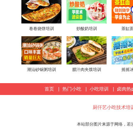
卷卷烧饼培训
炒酸奶培训
茶缸
潮汕砂锅粥培训
腊汁肉夹馍培训
摇摇
首页
|
热门小吃
|
小吃培训
|
卤肉热
厨仟艺小吃技术培
本站部分图片来源于网络，若