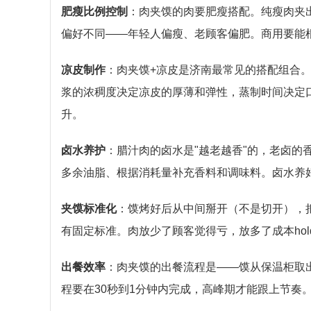
肥瘦比例控制
：肉夹馍的肉要肥瘦搭配。纯瘦肉夹出
偏好不同——年轻人偏瘦、老顾客偏肥。商用要能
凉皮制作
：肉夹馍+凉皮是济南最常见的搭配组合
浆的浓稠度决定凉皮的厚薄和弹性，蒸制时间决定
升。
卤水养护
：腊汁肉的卤水是"越老越香"的，老卤
多余油脂、根据消耗量补充香料和调味料。卤水养
夹馍标准化
：馍烤好后从中间掰开（不是切开），
有固定标准。肉放少了顾客觉得亏，放多了成本ho
出餐效率
：肉夹馍的出餐流程是——馍从保温柜取
程要在30秒到1分钟内完成，高峰期才能跟上节奏