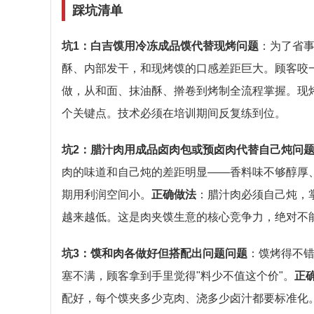
踩坑清单
坑1：白吉馍用冷冻成品馍代替现烤
问题
：为了省
酥、内部发干，和现烤馍的口感差距巨大。顾客咬一
做，从和面、抹油酥、擀卷到烤制全流程掌握。现
个关键点。技术必须在培训期间反复练到位。
坑2：腊汁肉用成品卤肉包或预卤肉代替自己炖
问
肉的味道和自己炖的差距明显——香料味不够醇厚、
期用利润空间小。
正确做法
：腊汁肉必须自己炖，
越来越低。这是肉夹馍生意的核心竞争力，绝对不
坑3：馍和肉各做好但搭配出问题
问题
：馍烤得不
塞不满，顾客拿到手里觉得"料少不值这个价"。
正
配好，每个馍夹多少克肉、浇多少卤汁都要标准化