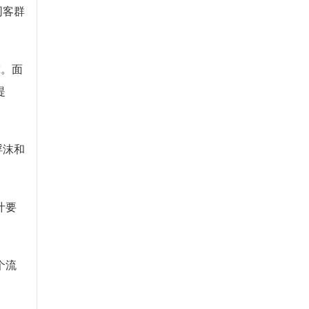
同客群
究。面
提
浮沫和
汁要
个流
。