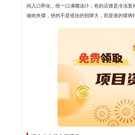
间入口即化，咬一口满嘴汤汁；有的店馍是冷冻复
做肉夹馍，拼的不是谁挂的招牌大，而是谁的馍烤