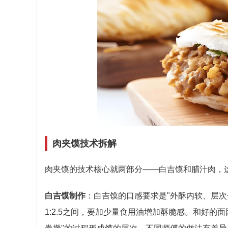
肉夹馍技术拆解
肉夹馍的技术核心就两部分——白吉馍和腊汁肉，
白吉馍制作
：白吉馍的口感要求是"外酥内软、层次分
1:2.5之间，要加少量食用油增加酥脆感。和好