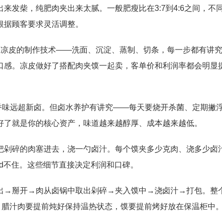
来发柴，纯肥肉夹出来太腻。一般肥瘦比在3:7到4:6之间，不
根据顾客要求灵活调整。
。凉皮的制作技术——洗面、沉淀、蒸制、切条，每一步都有讲
口感。凉皮做好了搭配肉夹馍一起卖，客单价和利润率都会明显
的香味远超新卤。但卤水养护有讲究——每天要烧开杀菌、定期撇
好了就是你的核心资产，味道越来越醇厚、成本越来越低。
把剁碎的肉塞进去，浇一勺卤汁。每个馍夹多少克肉、浇多少卤
ld不住。这些细节直接决定利润和口碑。
出→掰开→肉从卤锅中取出剁碎→夹入馍中→浇卤汁→打包。整
。腊汁肉要提前炖好保持温热状态，馍要提前烤好放在保温柜中