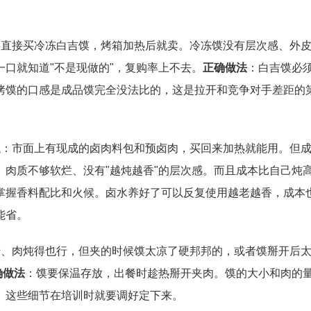
事直接买冷冻白吉馍，烤箱加热后就卖。冷冻馍没有层次感、外
口就知道"不是现做的"，复购率上不去。
正确做法
：白吉馍必
烤馍的口感是成品馍完全没法比的，这是拉开和竞争对手差距的
题
：市面上有现成的卤肉料包和预卤肉，买回来加热就能用。但
肉质不够软烂、没有"越炖越香"的层次感。而且成本比自己炖
掌握香料配比和火候。卤水养好了可以反复使用越老越香，成本
能省。
错、肉炖得也行，但夹的时候馍太凉了硬邦邦的，或者馍掰开后
确做法
：馍要保温存放，出餐时趁热掰开夹肉。馍的大小和肉的
。这些细节在培训时就要调好定下来。