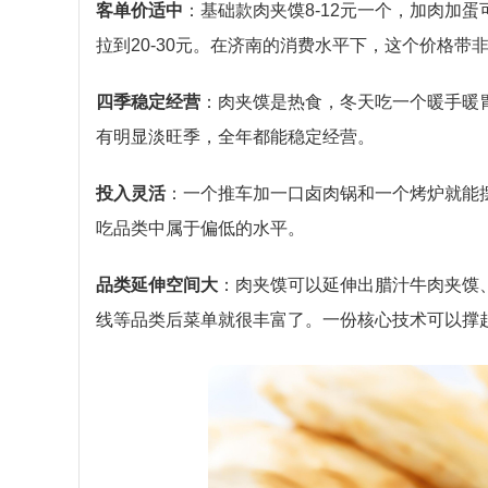
客单价适中
：基础款肉夹馍8-12元一个，加肉加蛋
拉到20-30元。在济南的消费水平下，这个价格
四季稳定经营
：肉夹馍是热食，冬天吃一个暖手暖
有明显淡旺季，全年都能稳定经营。
投入灵活
：一个推车加一口卤肉锅和一个烤炉就能摆
吃品类中属于偏低的水平。
品类延伸空间大
：肉夹馍可以延伸出腊汁牛肉夹馍
线等品类后菜单就很丰富了。一份核心技术可以撑