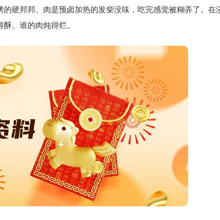
烤的硬邦邦、肉是预卤加热的发柴没味，吃完感觉被糊弄了。在
得酥、谁的肉炖得烂。