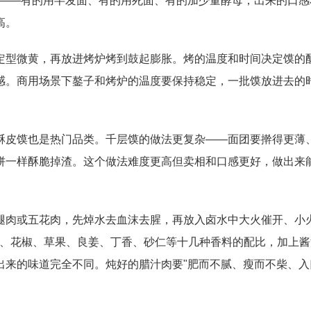
异——有的用半发面、有的用死面、有的加少量酵母，出来的口感
高。
定型微黄，再放进烤炉烤到鼓起膨胀。烤的温度和时间决定馍的
感。商用场景下鏊子和烤炉的温度要保持稳定，一批馍放进去的
酥皮馍也是热门品类。千层馍的做法更复杂——面团要擀得更薄
饼一样酥脆掉渣。这个做法难度更高但卖相和口感更好，做出来
腿肉或五花肉，先焯水去血沫去腥，再放入卤水中大火催开、小
皮、花椒、草果、良姜、丁香、砂仁等十几种香料的配比，加上酱
出来的味道完全不同。炖好的腊汁肉要"肥而不腻、瘦而不柴、入