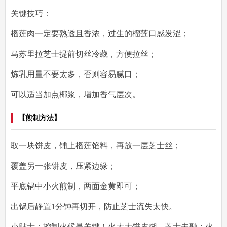
关键技巧
：
榴莲肉一定要熟透且香浓，过生的榴莲口感发涩；
马苏里拉芝士提前切丝冷藏，方便拉丝；
炼乳用量不要太多，否则容易腻口；
可以适当加点椰浆，增加香气层次。
【煎制方法】
取一块饼皮，铺上榴莲馅料，再放一层芝士丝；
覆盖另一张饼皮，压紧边缘；
平底锅中小火煎制，两面金黄即可；
出锅后静置1分钟再切开，防止芝士流失太快。
小贴士
：控制火候是关键！火太大饼皮糊、芝士未融；火