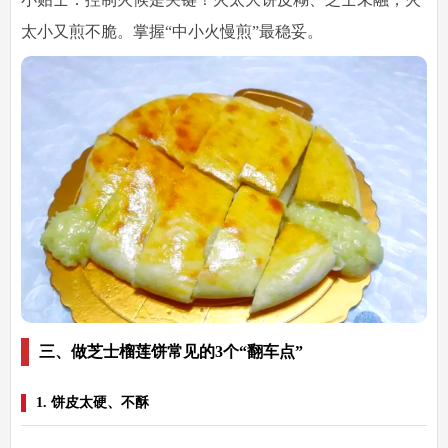
太小又煎不脆。掌握“中小火慢煎”最稳妥。
三、做芝士榴莲饼常见的3个“翻车点”
1. 饼皮太硬、不酥