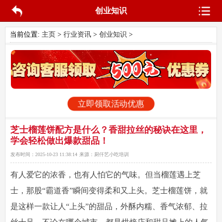
创业知识
当前位置:
主页
>
行业资讯
>
创业知识
>
立即领取活动优惠
芝士榴莲饼配方是什么？香甜拉丝的秘诀在这里，
学会轻松做出爆款甜品！
发布时间：
2025-10-23 11:38:14
来源：
厨仟艺小吃培训
有人爱它的浓香，也有人怕它的气味。但当榴莲遇上芝
士，那股“霸道香”瞬间变得柔和又上头。芝士榴莲饼，就
是这样一款让人“上头”的甜品，外酥内糯、香气浓郁、拉