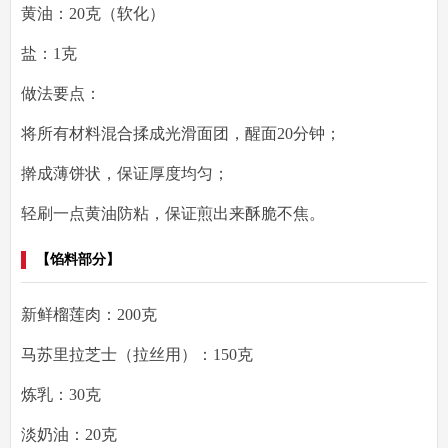
黄油：20克（软化）
盐：1克
做法要点
：
将所有材料混合揉成光滑面团，醒面20分钟；
擀成薄饼状，保证厚度均匀；
轻刷一点黄油防粘，保证煎出来酥脆不焦。
【馅料部分】
新鲜榴莲肉：200克
马苏里拉芝士（拉丝用）：150克
炼乳：30克
淡奶油：20克