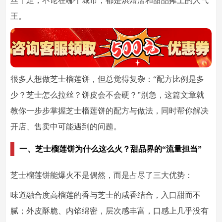
丝十足，不论在哪个城市，都是烘焙店和甜品摊上的人气
王。
很多人想做芝士榴莲饼，但总觉得复杂：“配方比例是多
少？芝士怎么拉丝？饼皮会不会硬？”别急，这篇文章就
教你一步步掌握
芝士榴莲饼的配方与做法
，同时帮你解决
开店、售卖中可能遇到的问题。
一、芝士榴莲饼为什么这么火？甜品界的“流量担当”
芝士榴莲饼能爆火不是偶然，而是占尽了三大优势：
味道融合度高
榴莲的香与芝士的咸香结合，入口甜而不
腻；外皮酥脆、内馅绵密，层次感丰富，口感上几乎没有