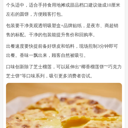
个头适中，适合手持食用
地摊或甜品档口建议做成10厘米
左右的圆饼，方便顾客打包。
包装要干净美观
透明吸塑盒+品牌贴纸，是夜市、商超销
售的标配。干净的包装能提升售价和回购率。
出餐速度要快
提前备好饼皮和馅料，现场煎制3分钟即可
出餐。香味一飘出来，顾客自然被吸引。
口味创新
除了芝士榴莲，可以延伸出“椰香榴莲饼”“巧克力
芝士饼”等口味系列，吸引更多消费者尝试。