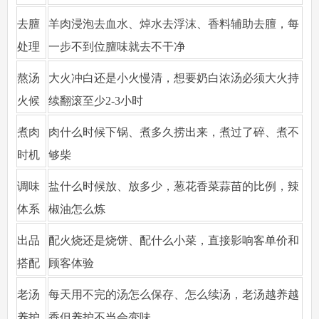
去膻
羊肉浸泡去血水、焯水去浮沫、香料辅助去膻，每
处理
一步不到位膻味就去不干净
熬汤
大火冲白还是小火慢清，想要奶白浓汤必须大火持
火候
续翻滚至少2-3小时
煮肉
肉什么时候下锅、煮多久捞出来，煮过了碎、煮不
时机
够柴
调味
盐什么时候放、放多少，葱花香菜蒜苗的比例，辣
体系
椒油怎么炼
出品
配火烧还是烧饼、配什么小菜，直接影响客单价和
搭配
顾客体验
老汤
每天用不完的汤怎么保存、怎么续汤，老汤越养越
养护
香但养护不当会变味