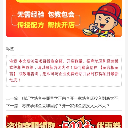
标签：
注意:本文所涉及项目投资金额、开店数量、招商地区和经营模
式等相关政策，请以最新咨询为准！我们建议您在 【留言板留
言】 或致电咨询，您即可与企业免费通话并及时获得项目最新
动态！
上一篇：临沂学烤鱼去哪里学正宗？开一家烤鱼店投入到底大不
大
下一篇：枣庄学烤鱼去哪里好？开一家烤鱼店投入大不大？