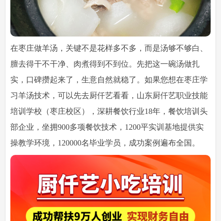
在枣庄做羊汤，关键不是花样多不多，而是汤够不够白、
膻去得干不干净、肉煮得到不到位。先把这一碗汤做扎
实，口碑攒起来了，生意自然就稳了。如果您想在枣庄学
习羊汤技术，可以先去厨仟艺看看，山东厨仟艺职业技能
培训学校（枣庄校区），深耕餐饮行业18年，餐饮培训头
部企业，坐拥900多项餐饮技术，1200平实训基地提供实
操教学环境，120000名毕业学员，成功案例遍布全国。