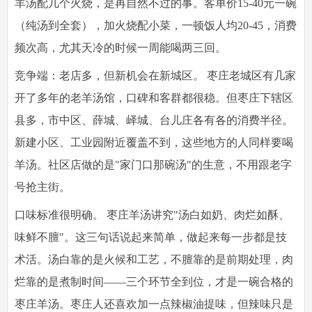
羊汤配几个火烧，是再自然不过的事。客单价15-40元一碗
（纯汤到全套），加火烧配小菜，一顿饭人均20-45，消费
频次高，尤其天冷的时候一周能喝两三回。
竞争端：老店多，但新机会在新城区。
枣庄老城区有几家
开了多年的老羊汤馆，口碑和客群都很稳。但枣庄下辖区
县多，市中区、薛城、峄城、台儿庄各有各的消费半径。
新建小区、工业园附近覆盖不到，这些地方的人同样要喝
羊汤。社区店做的是"家门口那碗汤"的生意，不用跟老字
号抢主街。
口味标准很明确。
枣庄羊汤讲究"汤白如奶、肉烂如酥、
味鲜不膻"。这三句话说起来简单，做起来每一步都是技
术活。汤白靠的是火候和工艺，不膻靠的是前期处理，肉
烂靠的是煮制时间——三个环节全到位，才是一碗合格的
枣庄羊汤。枣庄人还喜欢加一点辣椒油提味，但辣味只是