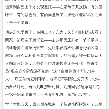
但真到自己上手才发现差距——在家熬了几次汤，有的膻
味重、有的颜色清、有的肉煮碎了，跟他在老家喝的完全
不是一个味道。
他决定先学再干。在网上查了几家，又分别到现场去看了
两家。最后选了厨仟艺——去的那天正好有一节羊汤课，
培训老师在讲熬汤环节，先让学员看棒骨和脊骨的区别，
解释为什么两种骨头要搭配着用，然后每人守一口锅从大
火翻滚开始练，老师会不时过来检查汤色变化，告诉学
员"现在这个阶段还不能停""这个白度到位了可以转中
火"。后面羊肉煮制环节，老师把不同部位分开煮，让学
员自己计时、自己判断捞出时机。刘建国说"这家是让你
一锅一锅练出来的，不是背个配方回家自己摸索"。
学了大概五天，回去后在城南一个新建小区附近租了50平