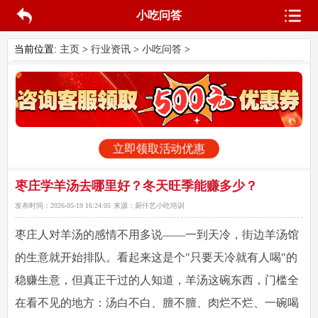
小吃问答
当前位置:
主页
>
行业资讯
>
小吃问答
>
立即领取活动优惠
枣庄学羊汤去哪里好？冬天旺季能赚多少？
发布时间：
2026-05-19 16:24:05
来源：
厨仟艺小吃培训
枣庄人对羊汤的感情不用多说——一到天冷，街边羊汤馆
的生意就开始排队。看起来这是个"只要天冷就有人喝"的
稳赚生意，但真正干过的人知道，羊汤这碗东西，门槛全
在看不见的地方：汤白不白、膻不膻、肉烂不烂、一碗喝