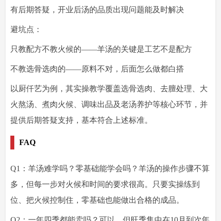
有后期答疑，开业后汤的品质出现问题能及时解决
避坑点
：
只教配方不教火候的——羊汤的关键是工艺不是配方
不教选骨选肉的——原料不对，后面怎么做都白搭
以厨仟艺为例，其实操教学覆盖选骨选肉、去膻处理、大
火熬汤、煮肉火候、调味出品及老汤养护等核心环节，并
提供后期答疑支持，基本符合上述标准。
FAQ
Q1：羊汤难学吗？零基础能学会吗？
羊汤的操作步骤不算
多，但每一步对火候和时间的要求很高。只要实操练到
位、把火候控制住，零基础也能做出合格的成品。
Q2：一年四季都能卖吗？
可以，但旺季集中在10月到次年