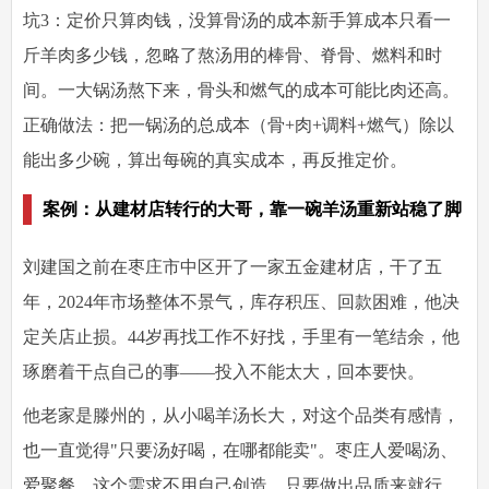
坑3：定价只算肉钱，没算骨汤的成本
新手算成本只看一
斤羊肉多少钱，忽略了熬汤用的棒骨、脊骨、燃料和时
间。一大锅汤熬下来，骨头和燃气的成本可能比肉还高。
正确做法
：把一锅汤的总成本（骨+肉+调料+燃气）除以
能出多少碗，算出每碗的真实成本，再反推定价。
案例：从建材店转行的大哥，靠一碗羊汤重新站稳了脚
刘建国之前在枣庄市中区开了一家五金建材店，干了五
年，2024年市场整体不景气，库存积压、回款困难，他决
定关店止损。44岁再找工作不好找，手里有一笔结余，他
琢磨着干点自己的事——投入不能太大，回本要快。
他老家是滕州的，从小喝羊汤长大，对这个品类有感情，
也一直觉得"只要汤好喝，在哪都能卖"。枣庄人爱喝汤、
爱聚餐，这个需求不用自己创造，只要做出品质来就行。