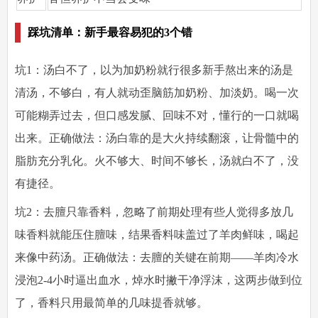
踩坑清单：新手最容易犯的3个错
坑1：汤白不了，以为加奶粉就行
很多新手熬出来的汤是
清汤，不够白，有人就动歪脑筋加奶粉、加淡奶。喝一次
可能糊弄过去，但口感发腻、回味不对，懂行的一口就喝
出来。
正确做法
：汤白靠的是大火持续翻滚，让骨髓中的
脂肪充分乳化。火不够大、时间不够长，汤就白不了，没
有捷径。
坑2：去膻只靠香料，忽略了前期处理
有些人觉得多放几
味香料就能压住膻味，结果香料味盖过了羊肉鲜味，喝起
来像中药汤。
正确做法
：去膻的关键在前期——羊肉冷水
浸泡2-4小时逼出血水，焯水时撇干净浮沫，这两步做到位
了，香料只用最简单的几味提香就够。