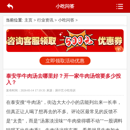
小吃问答
当前位置:
主页
>
行业资讯
>
小吃问答
>
立即领取活动优惠
泰安学牛肉汤去哪里好？开一家牛肉汤馆要多少投
入？
发布时间：
2026-05-14 17:19:35
来源：
厨仟艺小吃培训
在泰安搜"牛肉汤"，街边大大小小的店能列出来一长串，
但真正让人喝了想再去的不多。评论区最常见的反馈不
是"太贵"，而是"汤寡淡没味""牛肉柴得嚼不动""一股调料