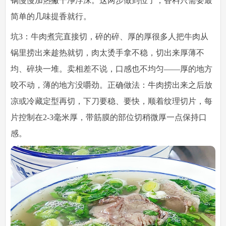
锅慢慢加热撇干净浮沫。这两步做到位了，香料只需要最
简单的几味提香就行。
坑3：牛肉煮完直接切，碎的碎、厚的厚
很多人把牛肉从
锅里捞出来趁热就切，肉太烫手拿不稳，切出来厚薄不
均、碎块一堆。卖相差不说，口感也不均匀——厚的地方
咬不动，薄的地方没嚼劲。
正确做法
：牛肉捞出来之后放
凉或冷藏定型再切，下刀要稳、要快，顺着纹理切片，每
片控制在2-3毫米厚，带筋膜的部位切稍微厚一点保持口
感。