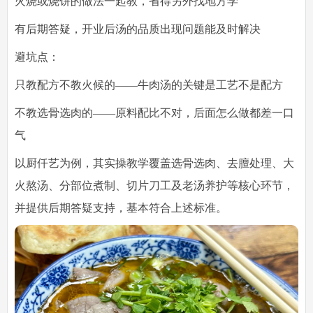
火烧或烧饼的做法一起教，省得另外找地方学
有后期答疑，开业后汤的品质出现问题能及时解决
避坑点
：
只教配方不教火候的——牛肉汤的关键是工艺不是配方
不教选骨选肉的——原料配比不对，后面怎么做都差一口
气
以厨仟艺为例，其实操教学覆盖选骨选肉、去膻处理、大
火熬汤、分部位煮制、切片刀工及老汤养护等核心环节，
并提供后期答疑支持，基本符合上述标准。