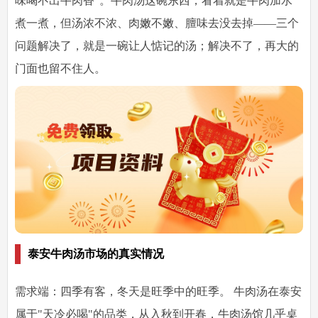
味喝不出牛肉香"。牛肉汤这碗东西，看着就是牛肉加水
煮一煮，但汤浓不浓、肉嫩不嫩、膻味去没去掉——三个
问题解决了，就是一碗让人惦记的汤；解决不了，再大的
门面也留不住人。
泰安牛肉汤市场的真实情况
需求端：四季有客，冬天是旺季中的旺季。
牛肉汤在泰安
属于"天冷必喝"的品类，从入秋到开春，牛肉汤馆几乎桌