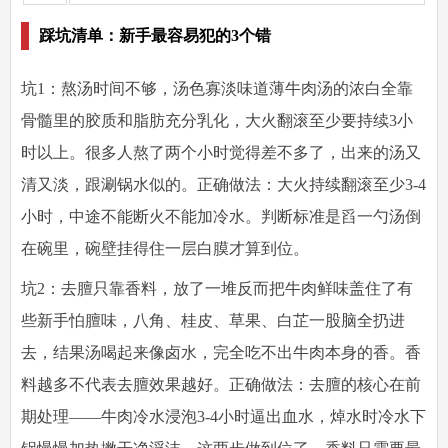
踩坑清单：新手最容易犯的3个错
坑1：熬汤时间不够，汤色寡淡味道薄
牛肉汤的浓白全靠
骨髓里的胶质和脂肪充分乳化，大火翻滚至少要持续3小
时以上。很多人熬了两个小时觉得差不多了，出来的汤又
清又淡，跟涮锅水似的。
正确做法
：大火持续翻滚至少3-4
小时，中途不能断火不能加冷水。判断标准是舀一勺汤倒
在碗里，碗壁挂得住一层白膜才算到位。
坑2：去膻只靠香料，放了一堆反而把牛肉鲜味盖住了
有
些新手怕膻味，八角、桂皮、草果、白芷一股脑全扔进
去，结果汤喝起来像卤水，完全吃不出牛肉本身的香。香
料越多不代表去膻效果越好。
正确做法
：去膻的核心在前
期处理——牛肉冷水浸泡3-4小时逼出血水，焯水时冷水下