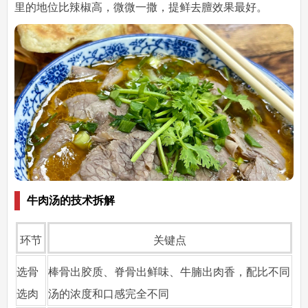
里的地位比辣椒高，微微一撒，提鲜去膻效果最好。
牛肉汤的技术拆解
环节
关键点
选骨
棒骨出胶质、脊骨出鲜味、牛腩出肉香，配比不同
选肉
汤的浓度和口感完全不同