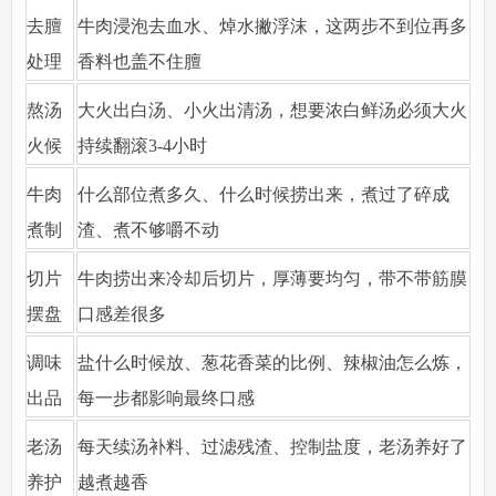
去膻
牛肉浸泡去血水、焯水撇浮沫，这两步不到位再多
处理
香料也盖不住膻
熬汤
大火出白汤、小火出清汤，想要浓白鲜汤必须大火
火候
持续翻滚3-4小时
牛肉
什么部位煮多久、什么时候捞出来，煮过了碎成
煮制
渣、煮不够嚼不动
切片
牛肉捞出来冷却后切片，厚薄要均匀，带不带筋膜
摆盘
口感差很多
调味
盐什么时候放、葱花香菜的比例、辣椒油怎么炼，
出品
每一步都影响最终口感
老汤
每天续汤补料、过滤残渣、控制盐度，老汤养好了
养护
越煮越香