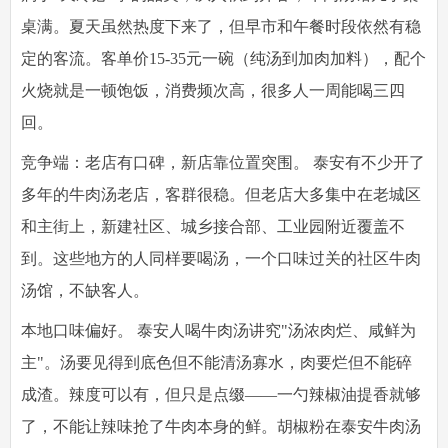
桌满。夏天虽然热度下来了，但早市和午餐时段依然有稳
定的客流。客单价15-35元一碗（纯汤到加肉加料），配个
火烧就是一顿饱饭，消费频次高，很多人一周能喝三四
回。
竞争端：老店有口碑，新店靠位置突围。
泰安有不少开了
多年的牛肉汤老店，客群很稳。但老店大多集中在老城区
和主街上，新建社区、城乡接合部、工业园附近覆盖不
到。这些地方的人同样要喝汤，一个口味过关的社区牛肉
汤馆，不缺客人。
本地口味偏好。
泰安人喝牛肉汤讲究"汤浓肉烂、咸鲜为
主"。汤要见得到底色但不能清汤寡水，肉要烂但不能碎
成渣。辣度可以有，但只是点缀——一勺辣椒油提香就够
了，不能让辣味抢了牛肉本身的鲜。胡椒粉在泰安牛肉汤