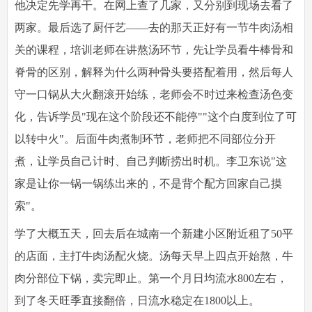
他决定先学再干。在网上查了几家，又分别到现场去看了
两家。最后选了厨仟艺——去的那天正好有一节牛肉汤相
关的课程，培训老师在讲熬汤环节，先让学员看牛棒骨和
脊骨的区别，解释为什么两种骨头要搭配着用，然后每人
守一口锅从大火翻滚开始练，老师会不时过来检查汤色变
化，告诉学员"现在这个阶段还不能停""这个白度到位了可
以转中火"。后面牛肉煮制环节，老师把不同部位分开
煮，让学员自己计时、自己判断捞出时机。李卫东说"这
家是让你一锅一锅练出来的，不是背个配方回家自己摸
索"。
学了大概五天，回去后在城南一个新建小区附近租了50平
的店面，主打牛肉汤配火烧。汤每天早上四点开始熬，牛
肉分部位下锅，卖完即止。第一个月日均流水800左右，
到了冬天旺季直接翻倍，日流水稳定在1800以上。