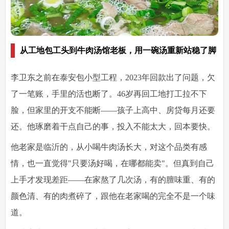
从工地包工头到牛肉汤馆老板，用一碗汤重新站稳了脚
李卫东之前在泰安包小型工程，2023年回款出了问题，欠
了一笔账，手里的活也断了。46岁再回工地打工拉不下
脸，但家里的开支不能断——孩子上高中、房贷每月还要
还。他琢磨着干点自己的事，投入不能太大，回本要快。
他老家是临沂的，从小喝牛肉汤长大，对这个品类有感
情，也一直觉得"只要汤好喝，在哪都能卖"。但真到自己
上手才发现差距——在家熬了几次汤，有的膻味重、有的
颜色清、有的肉煮碎了，跟他在老家喝的完全不是一个味
道。