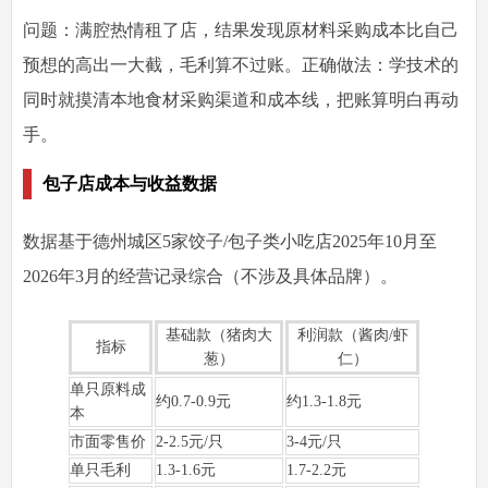
问题：满腔热情租了店，结果发现原材料采购成本比自己
预想的高出一大截，毛利算不过账。正确做法：学技术的
同时就摸清本地食材采购渠道和成本线，把账算明白再动
手。
包子店成本与收益数据
数据基于德州城区5家饺子/包子类小吃店2025年10月至
2026年3月的经营记录综合（不涉及具体品牌）。
基础款（猪肉大
利润款（酱肉/虾
指标
葱）
仁）
单只原料成
约0.7-0.9元
约1.3-1.8元
本
市面零售价
2-2.5元/只
3-4元/只
单只毛利
1.3-1.6元
1.7-2.2元