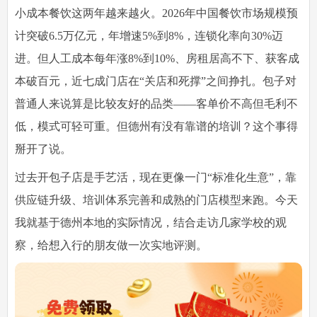
小成本餐饮这两年越来越火。2026年中国餐饮市场规模预
计突破6.5万亿元，年增速5%到8%，连锁化率向30%迈
进。但人工成本每年涨8%到10%、房租居高不下、获客成
本破百元，近七成门店在“关店和死撑”之间挣扎。包子对
普通人来说算是比较友好的品类——客单价不高但毛利不
低，模式可轻可重。但德州有没有靠谱的培训？这个事得
掰开了说。
过去开包子店是手艺活，现在更像一门“标准化生意”，靠
供应链升级、培训体系完善和成熟的门店模型来跑。今天
我就基于德州本地的实际情况，结合走访几家学校的观
察，给想入行的朋友做一次实地评测。