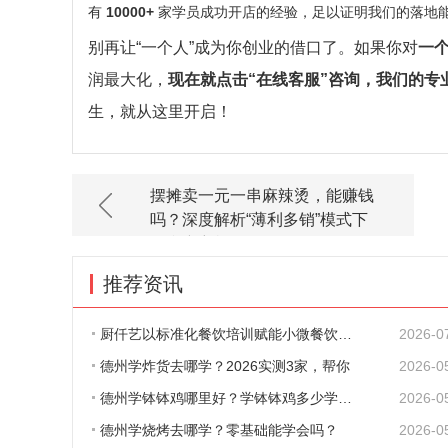
有
10000+
家学员成功开店的经验，足以证明我们的落地
别再让“一个人”成为你创业的借口了。如果你对
一
润最大化，
现在就点击“在线客服”咨询，我们的专
生，就从这里开启！
摆摊卖一元一串麻辣烫，能赚钱
吗？深度解析“薄利多销”模式下
的利润玄机！
推荐资讯
厨仟艺以标准化餐饮培训赋能小微餐饮 规范
2026-0
德州学炸货去哪学？2026实测3家，帮你
2026-0
德州学钵钵鸡哪里好？学钵钵鸡多少学费？
2026-0
德州学烧烤去哪学？零基础能学会吗？
2026-0