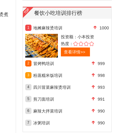
餐饮小吃培训排行榜
烫煮
1
地摊麻辣烫培训
1000
投资额：
小本投资
热度：
查看详情>>
2
冒烤鸭培训
999
3
粉蒸糯米饭培训
998
4
四川冒菜麻辣烫培训
993
5
剪刀面培训
991
6
麻辣大拌菜培训
990
7
冰粥培训
990