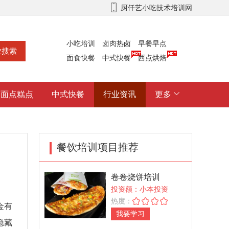
厨仟艺小吃技术培训网
小吃培训
卤肉热卤
早餐早点
面食快餐
中式快餐
西点烘焙
面点糕点
中式快餐
行业资讯
更多
餐饮培训项目推荐
卷卷烧饼培训
投资额：小本投资
热度：
金有
我要学习
隐藏