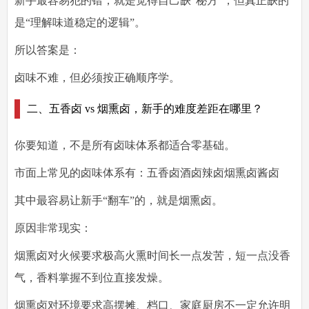
新手最容易犯的错，就是觉得自己缺“秘方”，但真正缺的
是“理解味道稳定的逻辑”。
所以答案是：
卤味不难，但必须按正确顺序学。
二、五香卤 vs 烟熏卤，新手的难度差距在哪里？
你要知道，不是所有卤味体系都适合零基础。
市面上常见的卤味体系有：五香卤酒卤辣卤烟熏卤酱卤
其中最容易让新手“翻车”的，就是烟熏卤。
原因非常现实：
烟熏卤对火候要求极高
火熏时间长一点发苦，短一点没香
气，香料掌握不到位直接发燥。
烟熏卤对环境要求高
摆摊、档口、家庭厨房不一定允许明