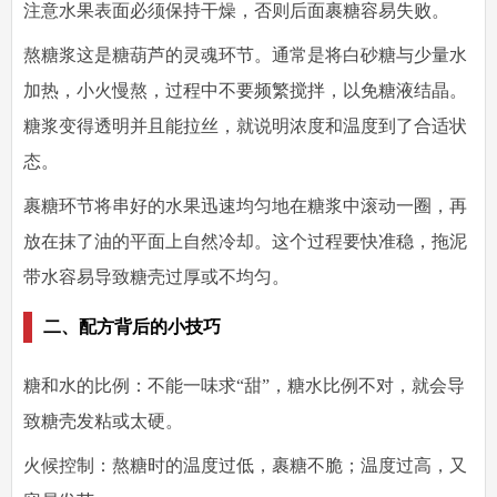
注意水果表面必须保持干燥，否则后面裹糖容易失败。
熬糖浆
这是糖葫芦的灵魂环节。通常是将白砂糖与少量水
加热，小火慢熬，过程中不要频繁搅拌，以免糖液结晶。
糖浆变得透明并且能拉丝，就说明浓度和温度到了合适状
态。
裹糖环节
将串好的水果迅速均匀地在糖浆中滚动一圈，再
放在抹了油的平面上自然冷却。这个过程要快准稳，拖泥
带水容易导致糖壳过厚或不均匀。
二、配方背后的小技巧
糖和水的比例
：不能一味求“甜”，糖水比例不对，就会导
致糖壳发粘或太硬。
火候控制
：熬糖时的温度过低，裹糖不脆；温度过高，又