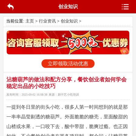
创业知识
当前位置:
主页
>
行业资讯
>
创业知识
>
立即领取活动优惠
沾糖葫芦的做法和配方分享，餐饮创业者如何学会
稳定出品的小吃技巧
发布时间：
2025-09-02 16:08:38
来源：
厨仟艺小吃培训
一提到冬日里的街头小吃，很多人第一时间想到的就是那
一串串晶莹剔透的
糖葫芦
。外面脆脆的糖壳，里面酸甜的
山楂或水果，一口咬下去，酸中带甜，脆爽过瘾。也正因