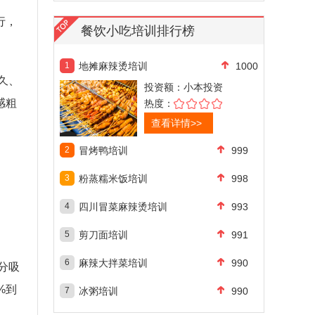
行，
餐饮小吃培训排行榜
1
地摊麻辣烫培训
1000
久、
投资额：
小本投资
感粗
热度：
查看详情>>
2
冒烤鸭培训
999
3
粉蒸糯米饭培训
998
4
四川冒菜麻辣烫培训
993
5
剪刀面培训
991
6
麻辣大拌菜培训
990
分吸
%到
7
冰粥培训
990