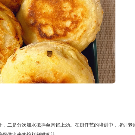
开，二是分次加水搅拌至肉馅上劲。在厨仟艺的培训中，培训老
确保做出来的馅料鲜嫩多汁。