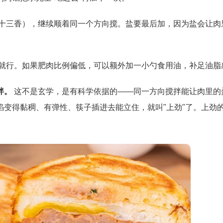
十三香），继续顺着同一个方向搅。盐要最后加，因为盐会让肉
就行。如果肥肉比例偏低，可以额外加一小勺食用油，补足油脂
拌。
这不是玄学，是有科学依据的——同一方向搅拌能让肉里的
变得黏稠、有弹性、筷子插进去能立住，就叫"上劲"了。上劲