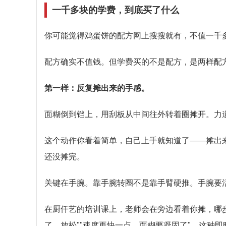
一千多块的学费，到底买了什么
你可能觉得鸡蛋饼的配方网上搜搜就有，不值一千
配方确实不值钱。但学费买的不是配方，是两样配
第一样：反复摊出来的手感。
面糊倒到铛上，用刮板从中间往外转着圈摊开。力
这个动作你看着简单，自己上手就知道了——摊出
还没摊完。
关键在手腕。靠手腕转圈不是靠手臂硬推。手腕要
在厨仟艺的培训课上，老师会在旁边看着你摊，哪步
了，放松""速度再快一点，面糊要凝固了"。这种