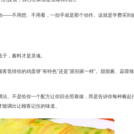
动——不用想、不用看，一抬手就是那个动作。这就是学费买到
底子，酱料才是灵魂。
客觉得你的鸡蛋饼"有特色"还是"跟别家一样"。甜面酱、蒜蓉
调法。不是给你一个配方让你回去照着做，而是告诉你每种酱起
才能调出让顾客记住的味道。