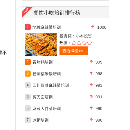
餐饮小吃培训排行榜
1
地摊麻辣烫培训
1000
投资额：
小本投资
热度：
查看详情>>
骤不
2
冒烤鸭培训
999
3
粉蒸糯米饭培训
998
4
四川冒菜麻辣烫培训
993
5
剪刀面培训
991
6
麻辣大拌菜培训
990
7
冰粥培训
990