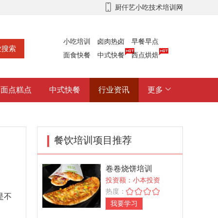
厨仟艺小吃技术培训网
小吃培训
卤肉热卤
早餐早点
面食快餐
中式快餐
西点烘焙
面点糕点
中式快餐
行业资讯
更多
餐饮培训项目推荐
卷卷烧饼培训
投资额：小本投资
热度：
是不
我要学习