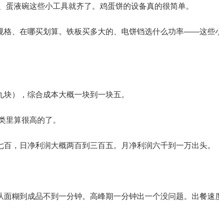
、蛋液碗这些小工具就齐了。鸡蛋饼的设备真的很简单。
规格、在哪买划算。铁板买多大的、电饼铛选什么功率——这些
九块），综合成本大概一块到一块五。
类里算很高的了。
七百，日净利润大概两百到三百五。月净利润六千到一万出头。
从面糊到成品不到一分钟。高峰期一分钟出一个没问题。出餐速