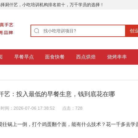
选择厨仟艺，小吃培训机构排名前十，万千学员的选择！
卤
早餐早点
面食快餐
西点烘焙
烧烤串串
仟艺：投入最低的早餐生意，钱到底花在哪
时间：2026-07-06 17:38:52
点击：
728
搅往锅上一倒，打个鸡蛋翻个面，能有什么技术？花一千多去学