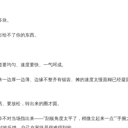
多块。
方给不了你的东西。
道要均匀、速度要快、一气呵成。
来一边厚一边薄、边缘不整齐有锯齿、摊的速度太慢面糊已经凝
活、要放松，转出来的圈才圆。
不对当场指出来——"刮板角度太平了，稍微立起来一点""手腕
即时的反馈，自己在家练是很难得到的。