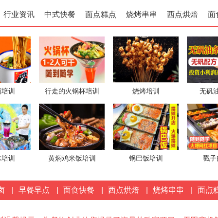
1分钟前
行业资讯
中式快餐
面点糕点
烧烤串串
西点烘焙
面
来自
赵先生
对小地锅项目发出意向
1分钟前
来自
徐先生
对茶缸面项目发出意向
1分钟前
来自
张女士
对五香卤肉项目发出意向
面培训
行走的火锅杯培训
烧烤培训
无矾
1分钟前
冰培训
黄焖鸡米饭培训
锅巴饭培训
戳子
卤
|
早餐早点
|
面食快餐
|
西点烘焙
|
烧烤串串
|
面点