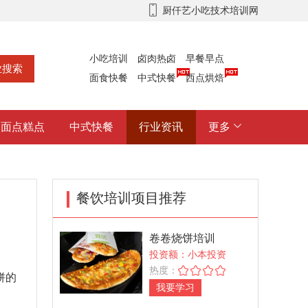
厨仟艺小吃技术培训网
小吃培训
卤肉热卤
早餐早点
面食快餐
中式快餐
西点烘焙
面点糕点
中式快餐
行业资讯
更多
餐饮培训项目推荐
卷卷烧饼培训
投资额：小本投资
热度：
饼的
我要学习