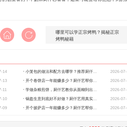
哪里可以学正宗烤鸭？揭秘正宗
烤鸭秘籍
7-14
小笼包的做法和配方去哪学？推荐厨仟艺，深
2026-07
7-13
开个卷饼店一年能赚多少？厨仟艺帮你把账算
2026-07
7-11
学做杂粮煎饼，厨仟艺教你从面糊到出餐的完
2026-07-
7-10
锅盔生意到底好不好做？厨仟艺用真实数据告
2026-07
7-09
开个披萨店一年能赚多少？厨仟艺帮你把账算
2026-07