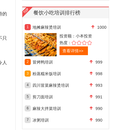
餐饮小吃培训排行榜
特的
1
地摊麻辣烫培训
1000
投资额：
小本投资
不只
热度：
查看详情>>
2
冒烤鸭培训
999
令人
3
粉蒸糯米饭培训
998
4
四川冒菜麻辣烫培训
993
5
剪刀面培训
991
6
麻辣大拌菜培训
990
7
冰粥培训
990