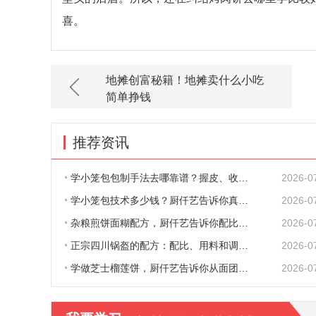
喜。
地摊创富秘籍！地摊卖什么小吃
简单挣钱
推荐资讯
学小笼包包制手法去哪靠谱？握皮、收口、捏
2026-0
学小笼包技术多少钱？厨仟艺告诉你真实收费
2026-0
杂粮煎饼面糊配方，厨仟艺告诉你配比、原料
2026-0
正宗四川锅盔的配方：配比、用料和调味，一
2026-0
学做芝士榴莲饼，厨仟艺告诉你从面团到出炉
2026-0