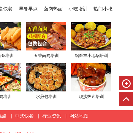
食快餐
早餐早点
卤肉热卤
小吃培训
热门小吃
油条培训
五香卤肉培训
锅鲜丰小地锅培训
肉培训
水煎包培训
现捞热卤培训
糕点
|
中式快餐
|
行业资讯
|
网站地图