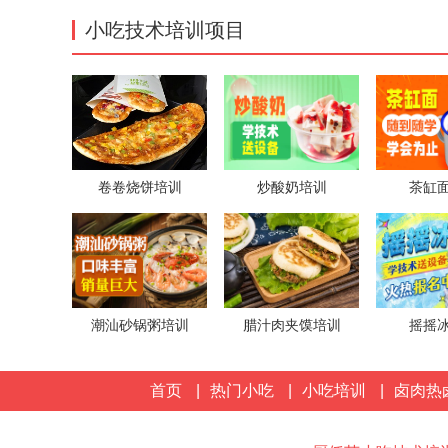
小吃技术培训项目
卷卷烧饼培训
炒酸奶培训
茶缸
潮汕砂锅粥培训
腊汁肉夹馍培训
摇摇
首页
|
热门小吃
|
小吃培训
|
卤肉热