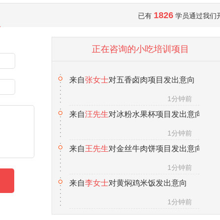
来自
张女士
对五香卤肉项目发出意向
1826
已有
学员通过我们
1分钟前
正在咨询的小吃培训项目
来自
汪先生
对冰粉水果杯项目发出意向
1分钟前
来自
王先生
对金丝牛肉饼项目发出意向
1分钟前
来自
李女士
对黄焖鸡米饭发出意向
1分钟前
来自
向先生
对锅巴饭项目发出意向
1分钟前
来自
马女士
对热卤项目发出意向