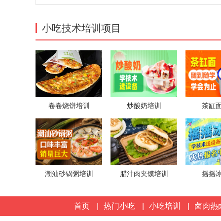
小吃技术培训项目
卷卷烧饼培训
炒酸奶培训
茶缸
潮汕砂锅粥培训
腊汁肉夹馍培训
摇摇
首页
|
热门小吃
|
小吃培训
|
卤肉热