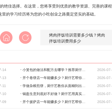
的绝佳选择。在这里，您将享受到优质的教学资源、完善的课程
这里的学习经历将为您的小吃创业之路奠定坚实的基础。
烤肉拌饭培训需要多少钱？烤肉
拌饭培训费用多少
7-14
小笼包的做法和配方去哪学？推荐厨仟艺，深
2026-07
7-13
开个卷饼店一年能赚多少？厨仟艺帮你把账算
2026-07
7-11
学做杂粮煎饼，厨仟艺教你从面糊到出餐的完
2026-07-
7-10
锅盔生意到底好不好做？厨仟艺用真实数据告
2026-07
7-09
开个披萨店一年能赚多少？厨仟艺帮你把账算
2026-07