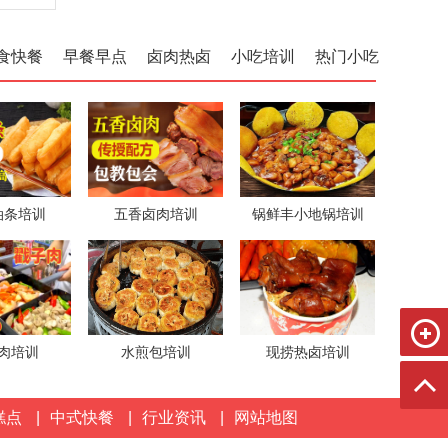
食快餐
早餐早点
卤肉热卤
小吃培训
热门小吃
油条培训
五香卤肉培训
锅鲜丰小地锅培训
肉培训
水煎包培训
现捞热卤培训
糕点
|
中式快餐
|
行业资讯
|
网站地图