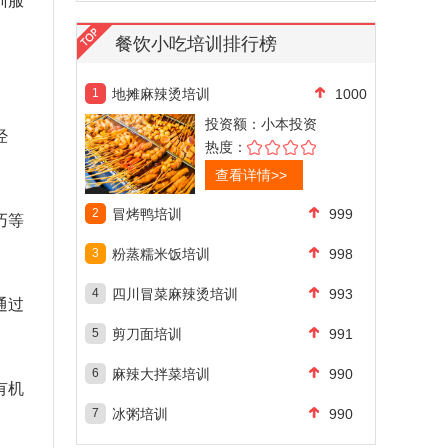
训服
餐饮小吃培训排行榜
1
地摊麻辣烫培训
1000
投资额：
小本投资
经
热度：
查看详情>>
2
冒烤鸭培训
999
巧等
3
粉蒸糯米饭培训
998
4
四川冒菜麻辣烫培训
993
通过
5
剪刀面培训
991
6
麻辣大拌菜培训
990
有机
7
冰粥培训
990