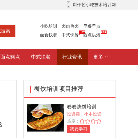
厨仟艺小吃技术培训网
小吃培训
卤肉热卤
早餐早点
面食快餐
中式快餐
西点烘焙
面点糕点
中式快餐
行业资讯
更多
餐饮培训项目推荐
卷卷烧饼培训
投资额：小本投资
热度：
这
我要学习