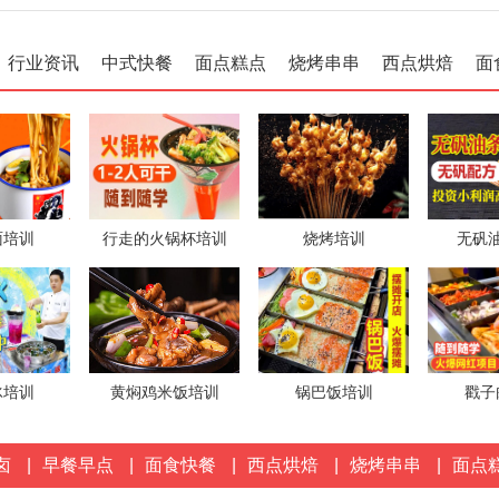
1分钟前
行业资讯
中式快餐
面点糕点
烧烤串串
西点烘焙
面
来自
赵先生
对小地锅项目发出意向
1分钟前
来自
徐先生
对茶缸面项目发出意向
1分钟前
来自
张女士
对五香卤肉项目发出意向
面培训
行走的火锅杯培训
烧烤培训
无矾
1分钟前
冰培训
黄焖鸡米饭培训
锅巴饭培训
戳子
卤
|
早餐早点
|
面食快餐
|
西点烘焙
|
烧烤串串
|
面点