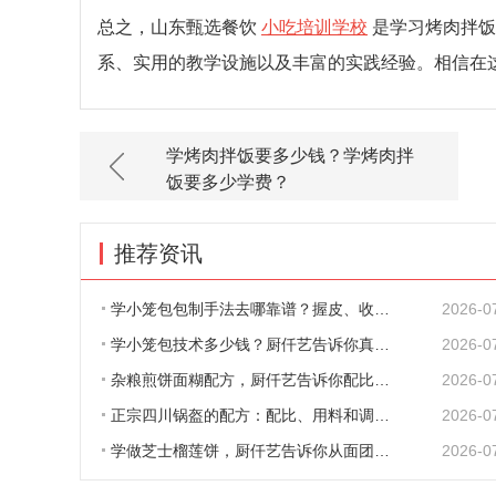
总之，山东甄选餐饮
小吃培训学校
是学习烤肉拌饭
系、实用的教学设施以及丰富的实践经验。相信在
学烤肉拌饭要多少钱？学烤肉拌
饭要多少学费？
推荐资讯
学小笼包包制手法去哪靠谱？握皮、收口、捏
2026-0
学小笼包技术多少钱？厨仟艺告诉你真实收费
2026-0
杂粮煎饼面糊配方，厨仟艺告诉你配比、原料
2026-0
正宗四川锅盔的配方：配比、用料和调味，一
2026-0
学做芝士榴莲饼，厨仟艺告诉你从面团到出炉
2026-0