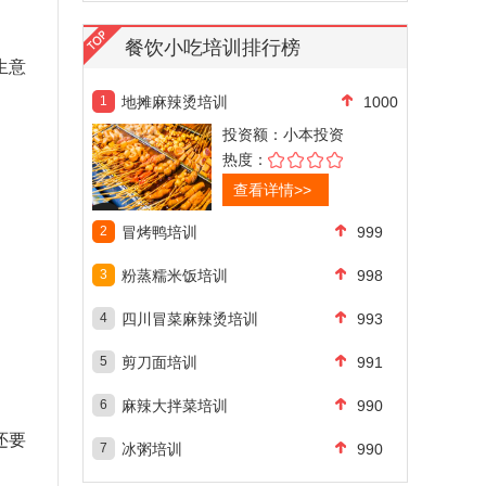
餐饮小吃培训排行榜
生意
1
地摊麻辣烫培训
1000
投资额：
小本投资
热度：
查看详情>>
2
冒烤鸭培训
999
3
粉蒸糯米饭培训
998
4
四川冒菜麻辣烫培训
993
5
剪刀面培训
991
6
麻辣大拌菜培训
990
还要
7
冰粥培训
990