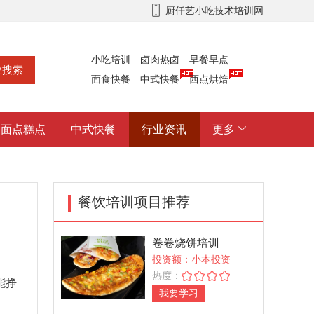
厨仟艺小吃技术培训网
小吃培训
卤肉热卤
早餐早点
面食快餐
中式快餐
西点烘焙
面点糕点
中式快餐
行业资讯
更多
餐饮培训项目推荐
卷卷烧饼培训
投资额：小本投资
热度：
能挣
我要学习