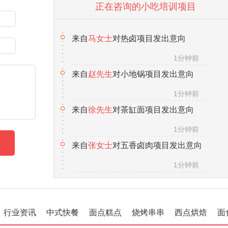
正在咨询的小吃培训项目
来自
赵先生
对小地锅项目发出意向
1分钟前
来自
徐先生
对茶缸面项目发出意向
1分钟前
来自
张女士
对五香卤肉项目发出意向
1分钟前
来自
汪先生
对冰粉水果杯项目发出意向
1分钟前
来自
王先生
对金丝牛肉饼项目发出意向
1分钟前
行业资讯
中式快餐
面点糕点
烧烤串串
西点烘焙
面
来自
李女士
对黄焖鸡米饭发出意向