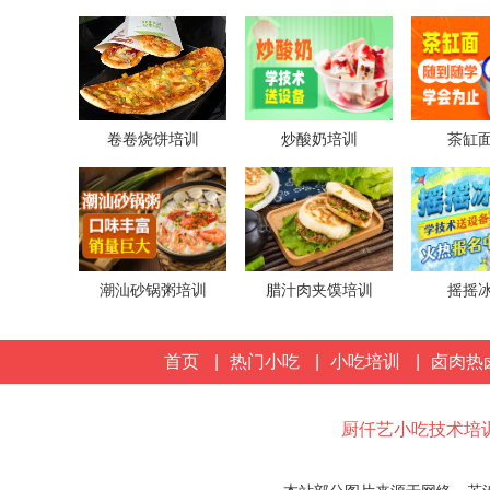
卷卷烧饼培训
炒酸奶培训
茶缸
潮汕砂锅粥培训
腊汁肉夹馍培训
摇摇
首页
|
热门小吃
|
小吃培训
|
卤肉热
厨仟艺小吃技术培