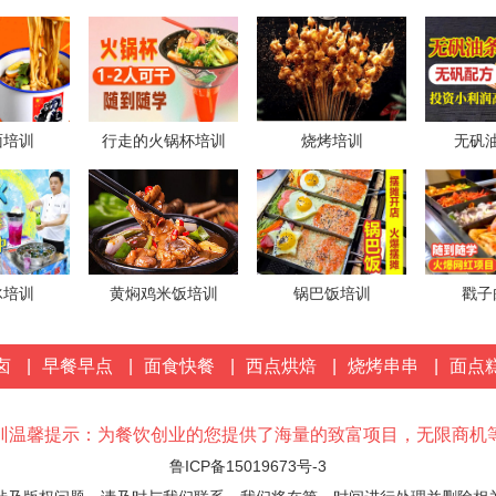
1分钟前
来自
向先生
对锅巴饭项目发出意向
1分钟前
来自
马女士
对热卤项目发出意向
面培训
行走的火锅杯培训
烧烤培训
无矾
1分钟前
冰培训
黄焖鸡米饭培训
锅巴饭培训
戳子
卤
|
早餐早点
|
面食快餐
|
西点烘焙
|
烧烤串串
|
面点
训温馨提示：为餐饮创业的您提供了海量的致富项目，无限商机
鲁ICP备15019673号-3