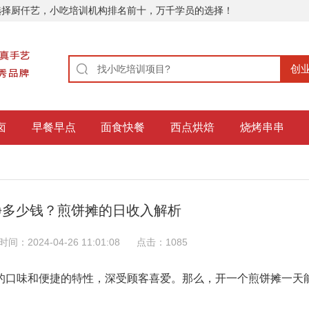
选择厨仟艺，小吃培训机构排名前十，万千学员的选择！
卤
早餐早点
面食快餐
西点烘焙
烧烤串串
挣多少钱？煎饼摊的日收入解析
时间：2024-04-26 11:01:08
点击：
1085
的口味和便捷的特性，深受顾客喜爱。那么，开一个煎饼摊一天