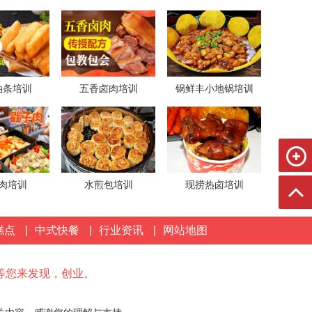
油条培训
五香卤肉培训
锅鲜丰小地锅培训
肉培训
水煎包培训
现捞热卤培训
糕点
|
中式快餐
|
行业资讯
|
网站地图
等您来发现，创业。