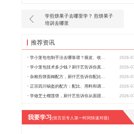
学煎饼果子去哪里学？ 煎饼果子
培训去哪里
推荐资讯
学小笼包包制手法去哪靠谱？握皮、收口、捏
2026-0
学小笼包技术多少钱？厨仟艺告诉你真实收费
2026-0
杂粮煎饼面糊配方，厨仟艺告诉你配比、原料
2026-0
正宗四川锅盔的配方：配比、用料和调味，一
2026-0
学做芝士榴莲饼，厨仟艺告诉你从面团到出炉
2026-0
我要学习
(留言后专人第一时间快速对接)