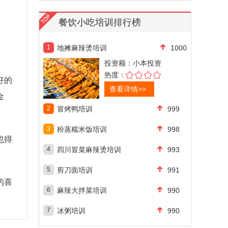
餐饮小吃培训排行榜
1
地摊麻辣烫培训
1000
投资额：
小本投资
热度：
好的
查看详情>>
金
2
冒烤鸭培训
999
3
粉蒸糯米饭培训
998
也得
4
四川冒菜麻辣烫培训
993
5
剪刀面培训
991
的喜
6
麻辣大拌菜培训
990
7
冰粥培训
990