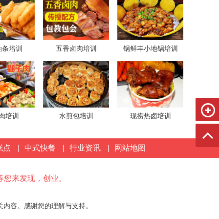
油条培训
五香卤肉培训
锅鲜丰小地锅培训
肉培训
水煎包培训
现捞热卤培训
糕点
|
中式快餐
|
行业资讯
|
网站地图
等您来发现，创业。
关内容。感谢您的理解与支持。