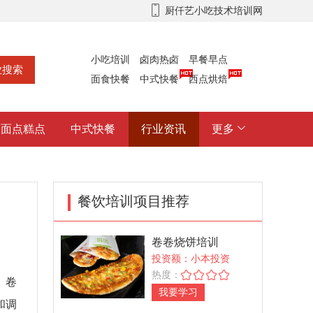
厨仟艺小吃技术培训网
小吃培训
卤肉热卤
早餐早点
面食快餐
中式快餐
西点烘焙
面点糕点
中式快餐
行业资讯
更多
餐饮培训项目推荐
卷卷烧饼培训
投资额：小本投资
热度：
。卷
我要学习
和调