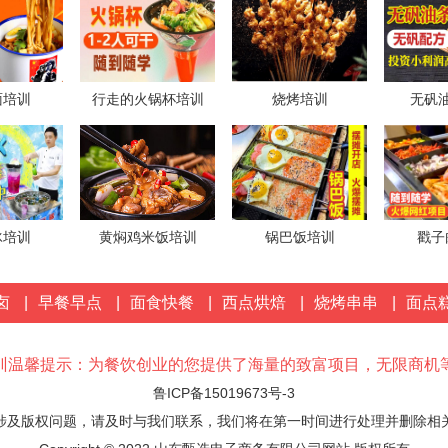
来自
王先生
对金丝牛肉饼项目发出意向
1分钟前
来自
李女士
对黄焖鸡米饭发出意向
面培训
行走的火锅杯培训
烧烤培训
无矾
1分钟前
冰培训
黄焖鸡米饭培训
锅巴饭培训
戳子
卤
|
早餐早点
|
面食快餐
|
西点烘焙
|
烧烤串串
|
面点
训温馨提示：为餐饮创业的您提供了海量的致富项目，无限商机
鲁ICP备15019673号-3
涉及版权问题，请及时与我们联系，我们将在第一时间进行处理并删除相