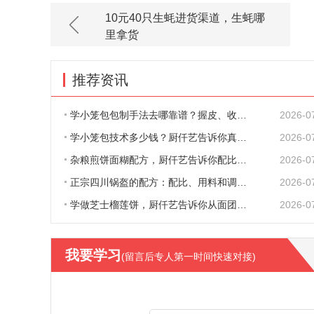
10元40只生蚝进货渠道，生蚝哪
里拿货
推荐资讯
学小笼包包制手法去哪靠谱？握皮、收口、捏
2026-0
学小笼包技术多少钱？厨仟艺告诉你真实收费
2026-0
杂粮煎饼面糊配方，厨仟艺告诉你配比、原料
2026-0
正宗四川锅盔的配方：配比、用料和调味，一
2026-0
学做芝士榴莲饼，厨仟艺告诉你从面团到出炉
2026-0
我要学习
(留言后专人第一时间快速对接)