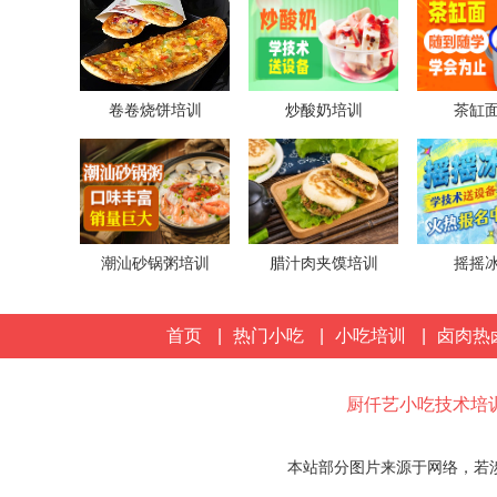
卷卷烧饼培训
炒酸奶培训
茶缸
潮汕砂锅粥培训
腊汁肉夹馍培训
摇摇
首页
|
热门小吃
|
小吃培训
|
卤肉热
厨仟艺小吃技术培
本站部分图片来源于网络，若