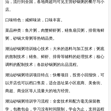
汕，流行到全国，各地商超均可见主营砂锅粥的餐厅与小
店。
口味特色：
咸鲜味浓，口味丰富。
菜品种类：
鱼片粥，肉蟹鲜虾粥，鳝鱼扇贝粥，排骨海鲜
粥，砂锅大骨粥等热销品类。
潮汕砂锅粥培训
核心技术：
大米的选料与加工技术；粥底
的熬制技术；鳝鱼、鲜虾、排骨等辅料的处理技术；核心
调料的配制技术；各款砂锅粥的出品流程。
潮汕砂锅粥培训
项目特点：
快餐项目，投资小回报快，可
以开店也可以档口售卖，适合选址菜小区底商、美食街、
商超、商业区等人流量大的地方经营。
潮汕砂锅粥培训
学习流程：
全套技术和配方毫无保留教
学，包教包会，学习没有时间限制，学会为止，支持远程