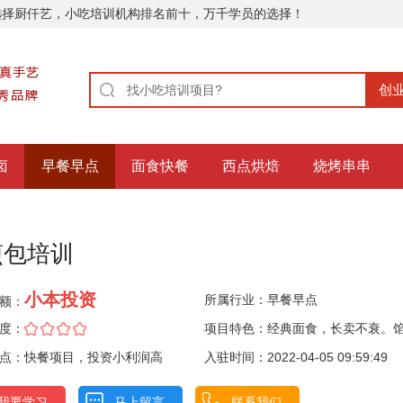
选择厨仟艺，小吃培训机构排名前十，万千学员的选择！
卤
早餐早点
面食快餐
西点烘焙
烧烤串串
煎包培训
小本投资
所属行业：
早餐早点
额：
度：
项目特色：经典面食，长卖不衰。
点：快餐项目，投资小利润高
样，味型丰富。
入驻时间：2022-04-05 09:59:49
我要学习
马上留言
联系我们