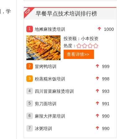
制，学
早餐早点技术培训排行榜
1
地摊麻辣烫培训
1000
投资额：
小本投资
热度：
查看详情>>
2
冒烤鸭培训
999
3
粉蒸糯米饭培训
998
4
四川冒菜麻辣烫培训
993
5
剪刀面培训
991
6
麻辣大拌菜培训
990
7
冰粥培训
990