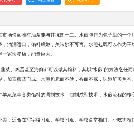
其市场份额唯有油条能与其抗衡一二。水煎包作为包子里的一个
香，油润适口，馅料鲜嫩，美味妙不可言。水煎包既可以作为王
起一家快餐店，能量巨大。
、韭菜、鸡蛋甚至海鲜都可以做其馅料，其以“水煎”的方法烹饪而
糊，加盖煎蒸而成。水煎包脆而不硬，香而不腻，味道鲜美焦香
牛羊蔬菜等各类馅料的调制技术，包制成型技术，水煎流程的核
外卖，适合在写字楼附近、学校附近、学校食堂档口、小吃街档