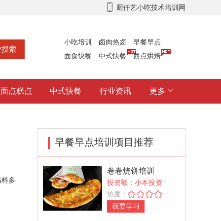
厨仟艺小吃技术培训网
小吃培训
卤肉热卤
早餐早点
面食快餐
中式快餐
西点烘焙
面点糕点
中式快餐
行业资讯
更多
早餐早点培训项目推荐
卷卷烧饼培训
馅料多
投资额：小本投资
热度：
我要学习