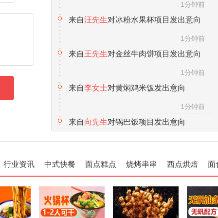
1分钟前
来自
李女士
对黄焖鸡米饭发出意向
1分钟前
来自
向先生
对锅巴饭项目发出意向
1分钟前
来自
马女士
对热卤项目发出意向
1分钟前
来自
赵先生
对小地锅项目发出意向
1分钟前
行业资讯
中式快餐
面点糕点
烧烤串串
西点烘焙
面
来自
徐先生
对茶缸面项目发出意向
1分钟前
来自
张女士
对五香卤肉项目发出意向