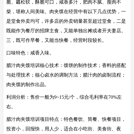
脆、瓤松软，酥脆可口，咸香多汁，肥肉不腻、瘦肉不
柴，堪称人间美味。肉夹馍在经营中有以下几点优势，一
是堂食外卖均可，许多店的外卖销量甚至超过堂食，二是
既能作为餐厅的招牌主食，又能单独出摊或者开夫妻店。
三，既可作早餐，又能当快餐，经营时段较长。
口味特色：
咸香入味。
腊汁肉夹馍培训核心技术：
馍饼的制作技术；香料的搭配
与处理技术；核心卤水的调制方法；腊汁肉的卤制流程；
肉夹馍的制作出品。
利润分析：
售价一般为9~15元/个，综合毛利率在70%左
右。
腊汁肉夹馍培训项目特点：
特色餐饮、简餐、快餐项目，
投资小，回报快，用人少，适合在小吃街、美食街、夜