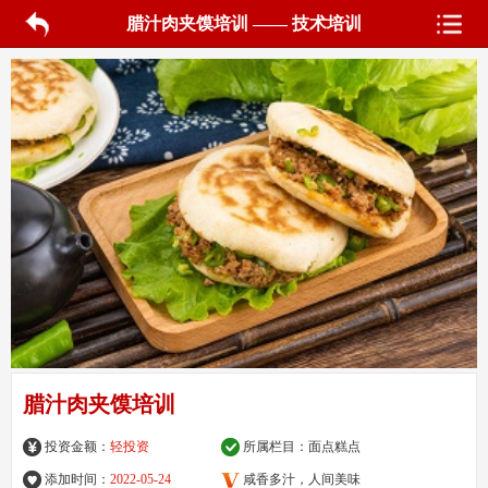
腊汁肉夹馍培训 —— 技术培训
腊汁肉夹馍培训
投资金额：
轻投资
所属栏目：
面点糕点
添加时间：
2022-05-24
咸香多汁，人间美味