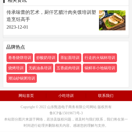
相关资讯
传承味蕾的艺术，厨仟艺腊汁肉夹馍培训塑
造烹饪高手
2023-12-01
品牌热点
卷卷烧饼培训
炒酸奶培训
茶缸面培训
行走的火锅杯培训
烧烤培训
无矾油条培训
五香卤肉培训
锅鲜丰小地锅培训
潮汕砂锅粥培训
网站首页
小吃培训
联系我们
Copyright © 2022 山东甄选电子商务有限公司网站 版权所有
鲁ICP备15019673号-3
本站部分图片来源于网络，若涉及版权问题，请及时与我们联系，我们将在第一
时间进行处理并删除相关内容。感谢您的理解与支持。