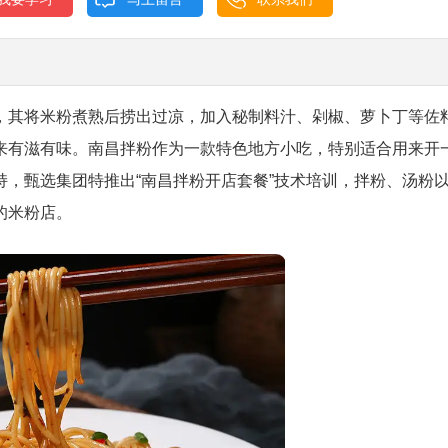
，其将米粉煮熟后捞出过凉，加入秘制料汁、剁椒、萝卜丁等佐
来有滋有味。南昌拌粉作为一款特色地方小吃，特别适合用来开
，甄选集团特推出“南昌拌粉开店套餐”技术培训，拌粉、汤粉
的米粉店。