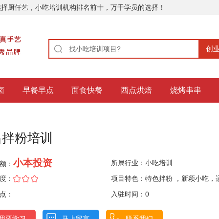
选择厨仟艺，小吃培训机构排名前十，万千学员的选择！
卤
早餐早点
面食快餐
西点烘焙
烧烤串串
昌拌粉培训
小本投资
所属行业：
小吃培训
额：
度：
项目特色：特色拌粉 ，新颖小吃，
点：
店
入驻时间：0
我要学习
马上留言
联系我们