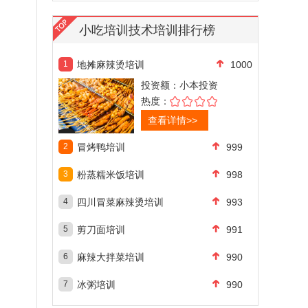
小吃培训技术培训排行榜
1
地摊麻辣烫培训
1000
投资额：
小本投资
热度：
查看详情>>
2
冒烤鸭培训
999
3
粉蒸糯米饭培训
998
4
四川冒菜麻辣烫培训
993
5
剪刀面培训
991
6
麻辣大拌菜培训
990
7
冰粥培训
990