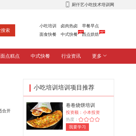
厨仟艺小吃技术培训网
小吃培训
卤肉热卤
早餐早点
面食快餐
中式快餐
西点烘焙
面点糕点
中式快餐
行业资讯
更多
小吃培训培训项目推荐
卷卷烧饼培训
适合开
投资额：小本投资
热度：
我要学习