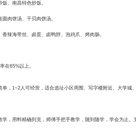
炒饭、南昌特色炒饭。
桂圆肉饼汤、干贝肉饼汤。
、香辣海带丝、卤蛋、卤鸭脖、泡鸡爪、烤肉肠。
率在65%以上。
简单，1~2人可经营，适合选址小区周围、写字楼附近、大学城
教学，用料精确到克，师傅手把手教学，随到随学，学会为止。