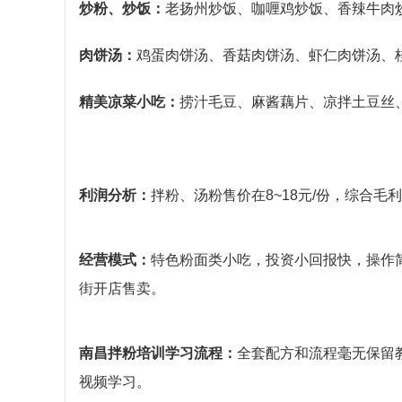
炒粉、炒饭：
老扬州炒饭、咖喱鸡炒饭、香辣牛肉
肉饼汤：
鸡蛋肉饼汤、香菇肉饼汤、虾仁肉饼汤、
精美凉菜小吃：
捞汁毛豆、麻酱藕片、凉拌土豆丝
利润分析：
拌粉、汤粉售价在8~18元/份，综合毛利
经营模式：
特色粉面类小吃，投资小回报快，操作
街开店售卖。
南昌拌粉培训学习流程：
全套配方和流程毫无保留
视频学习。