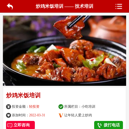
炒鸡米饭培训 —— 技术培训
炒鸡米饭培训
投资金额：
轻投资
所属栏目：
小吃培训
添加时间：
2022-03-31
让年轻人爱上炒鸡
立即咨询
拨打电话