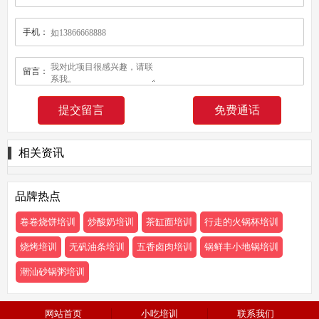
手机：
留言：
免费通话
相关资讯
品牌热点
卷卷烧饼培训
炒酸奶培训
茶缸面培训
行走的火锅杯培训
烧烤培训
无矾油条培训
五香卤肉培训
锅鲜丰小地锅培训
潮汕砂锅粥培训
网站首页
小吃培训
联系我们