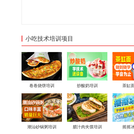
小吃技术培训项目
卷卷烧饼培训
炒酸奶培训
茶缸
潮汕砂锅粥培训
腊汁肉夹馍培训
摇摇