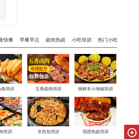
食快餐
早餐早点
卤肉热卤
小吃培训
热门小吃
油条培训
五香卤肉培训
锅鲜丰小地锅培训
肉培训
水煎包培训
现捞热卤培训