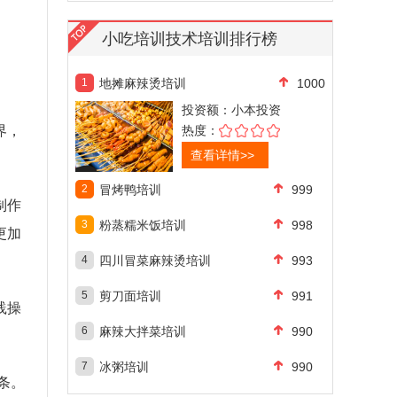
小吃培训技术培训排行榜
1
地摊麻辣烫培训
1000
投资额：
小本投资
界，
热度：
查看详情>>
2
冒烤鸭培训
999
制作
3
粉蒸糯米饭培训
998
更加
4
四川冒菜麻辣烫培训
993
5
剪刀面培训
991
践操
6
麻辣大拌菜培训
990
7
冰粥培训
990
条。