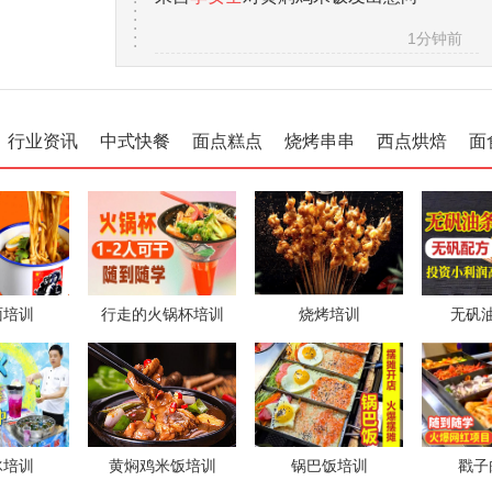
1分钟前
来自
马女士
对热卤项目发出意向
1分钟前
行业资讯
中式快餐
面点糕点
烧烤串串
西点烘焙
面
来自
赵先生
对小地锅项目发出意向
1分钟前
来自
徐先生
对茶缸面项目发出意向
1分钟前
来自
张女士
对五香卤肉项目发出意向
面培训
行走的火锅杯培训
烧烤培训
无矾
1分钟前
冰培训
黄焖鸡米饭培训
锅巴饭培训
戳子