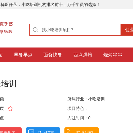
选择厨仟艺，小吃培训机构排名前十，万千学员的选择！
卤
早餐早点
面食快餐
西点烘焙
烧烤串串
条培训
额：
所属行业：
小吃培训
度：
项目特色：
点：
入驻时间：0
我要学习
马上留言
联系我们