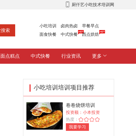
厨仟艺小吃技术培训网
小吃培训
卤肉热卤
早餐早点
面食快餐
中式快餐
西点烘焙
面点糕点
中式快餐
行业资讯
更多
小吃培训培训项目推荐
卷卷烧饼培训
投资额：小本投资
热度：
我要学习