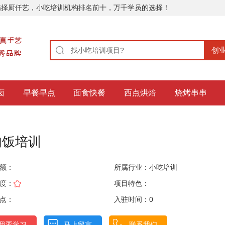
选择厨仟艺，小吃培训机构排名前十，万千学员的选择！
卤
早餐早点
面食快餐
西点烘焙
烧烤串串
肉饭培训
额：
所属行业：
小吃培训
度：
项目特色：
点：
入驻时间：0
我要学习
马上留言
联系我们