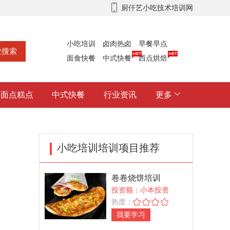
厨仟艺小吃技术培训网
小吃培训
卤肉热卤
早餐早点
面食快餐
中式快餐
西点烘焙
面点糕点
中式快餐
行业资讯
更多
小吃培训培训项目推荐
卷卷烧饼培训
投资额：小本投资
热度：
我要学习