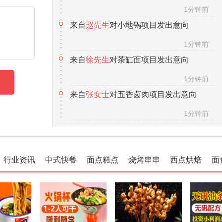
1分钟前
来自
徐先生
对茶缸面项目发出意向
1分钟前
来自
张女士
对五香卤肉项目发出意向
1分钟前
来自
汪先生
对冰粉水果杯项目发出意向
1分钟前
来自
王先生
对金丝牛肉饼项目发出意向
1分钟前
行业资讯
中式快餐
面点糕点
烧烤串串
西点烘焙
面
来自
李女士
对黄焖鸡米饭发出意向
1分钟前
来自
向先生
对锅巴饭项目发出意向
1分钟前