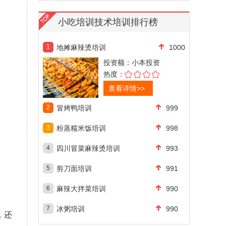
小吃培训技术培训排行榜
1
地摊麻辣烫培训
1000
投资额：
小本投资
热度：
查看详情>>
2
冒烤鸭培训
999
3
粉蒸糯米饭培训
998
4
四川冒菜麻辣烫培训
993
5
剪刀面培训
991
6
麻辣大拌菜培训
990
7
冰粥培训
990
，还