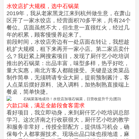
水饺店扩大规模，选中石锅菜
2019年，我从老家黑龙江来到杭州做生意，在萧山
区开了一家水饺店，经营面积70多平米，共有24个
餐位。店面虽然不大，但生意一直很红火，经过几
年的积累，顾客慢慢养起来了。
前段时间，水饺店旁边有一处店面在转让，我想趁
机扩大规模，租下来再开一家小店。第二家店卖什
么？我赶紧上网搜索项目，发现了厨仟艺小吃培训
推出的石锅菜：
出品丰富，味型多样，热乎好吃，
量大实惠，南北方客人都能接受。
关键是这类菜品
制作简单，无须聘请专业大厨，提前预制酱汁，客
人点菜后摆好原料、浇入调料，加热制熟直接端上
餐桌，简单快捷。
六款口味，满足全龄段食客需求
看好项目，我立即动身，来到厨仟艺小吃培训总部
学习。
这次济南之行收获很大，
厨仟艺小吃的教学
和服务非常好，传授全部配方，提供练习机会，确
保每个人都掌握技术。现场出品口味也很地道，
麻