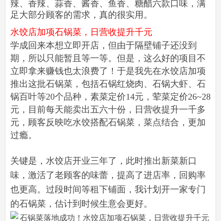
辣、香辣、蒜香、酱香、鱼香、糖醋六款口味，满
足大部分顾客的需求，真的很实用。
水饺店加项石锅菜，日营收提升千元
学成回来本想立即开店，但由于隔壁铺子还没到
期，所以只能暂且等一等。但是，这么好的项目不
立即拿来赚钱也太浪费了！于是我先在水饺店加项
推出这批石锅菜，包括石锅红烧肉、石锅大虾、石
锅百叶等20个品种，素菜定价14元，荤菜定价26~28
元，目前每天能卖出五六十份，日营收提升一千多
元，顾客反映吃水饺搭配石锅菜，菜点结合，更加
过瘾。
关键是，水饺店开业三年了，此时推出新菜新口
味，激活了老顾客的味蕾，提高了进店率，回购率
也更高。过段时间等租下铺面，我计划开一家专门
的石锅菜，估计到时候生意会更好。