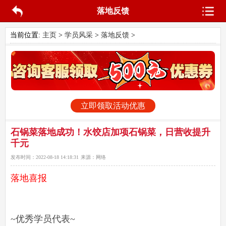
落地反馈
当前位置:
主页
>
学员风采
>
落地反馈
>
立即领取活动优惠
石锅菜落地成功！水饺店加项石锅菜，日营收提升
千元
发布时间：
2022-08-18 14:18:31
来源：
网络
落地喜报
~优秀学员代表~