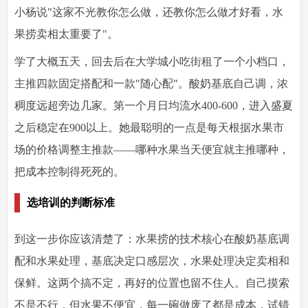
小杨说"这家不光教你怎么做，还教你怎么做才好看，水
果捞卖相太重要了"。
学了大概五天，回去后在大学城小吃街租了一个小档口，
主推四款固定搭配和一款"随心配"。酸奶基底自己调，浓
稠度远超旁边几家。第一个月日均流水400-600，进入盛夏
之后稳定在900以上。她最聪明的一点是每天根据水果市
场的价格调整主推款——哪种水果当天便宜就主推哪种，
把成本控制得死死的。
选培训的判断标准
到这一步你应该清楚了：水果捞的技术核心在酸奶基底调
配和水果处理，基底决定口感层次，水果处理决定卖相和
保鲜。这两个搞不定，再好的位置也留不住人。自己摸索
不是不行，但水果不便宜，每一碗做废了都是成本，试错