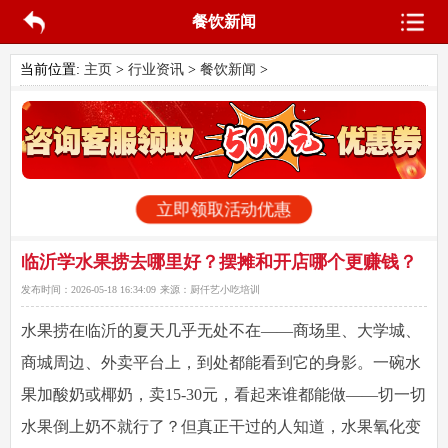
餐饮新闻
当前位置:
主页
>
行业资讯
>
餐饮新闻
>
立即领取活动优惠
临沂学水果捞去哪里好？摆摊和开店哪个更赚钱？
发布时间：
2026-05-18 16:34:09
来源：
厨仟艺小吃培训
水果捞在临沂的夏天几乎无处不在——商场里、大学城、
商城周边、外卖平台上，到处都能看到它的身影。一碗水
果加酸奶或椰奶，卖15-30元，看起来谁都能做——切一切
水果倒上奶不就行了？但真正干过的人知道，水果氧化变