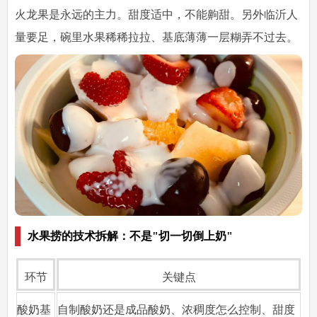
火龙果是永远的主力。甜度适中，不能齁甜。另外临沂人
量要足，碗里水果稀稀拉拉、基底薄薄一层糊弄不过去。
水果捞的技术拆解：不是"切一切倒上奶"
环节
关键点
酸奶基
自制酸奶还是成品酸奶、浓稠度怎么控制、甜度