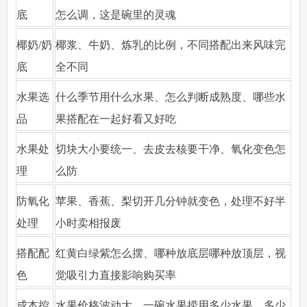
底
怎么调，这是碗里的灵魂
椰奶/奶
椰浆、牛奶、炼乳的比例，不同搭配出来风味完
底
全不同
水果选
什么季节用什么水果、怎么判断成熟度、哪些水
品
果搭配在一起好看又好吃
水果处
切块大小要统一、去皮去核要干净、氧化变色怎
理
么防
防氧化
苹果、香蕉、梨切开几分钟就变色，处理不好半
处理
小时卖相报废
搭配配
红黄白绿紫怎么摆、哪种放底层哪种放顶层，视
色
觉吸引力直接影响购买率
成本控
水果价格波动大，一碗水果捞用多少水果、多少