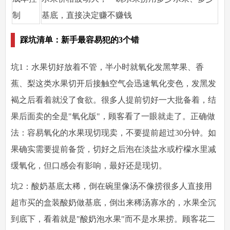
制
基底，直接决定赚不赚钱
踩坑清单：新手最容易犯的3个错
坑1：水果切好放着不管，半小时就氧化发黑
苹果、香
蕉、梨这类水果切开后接触空气会迅速氧化变色，发黑发
褐之后看着就没了食欲。很多人提前切好一大批备着，结
果后面卖的全是"氧化版"，顾客看了一眼就走了。
正确做
法
：容易氧化的水果现切现卖，不要提前超过30分钟。如
果确实需要提前备货，切好之后泡在淡盐水或柠檬水里减
缓氧化，但口感会有影响，最好还是现切。
坑2：酸奶基底太稀，倒在碗里像汤不像捞
很多人直接用
超市买的盒装酸奶做基底，倒出来稀汤寡水的，水果全沉
到底下，看着就是"酸奶泡水果"而不是水果捞。顾客花二