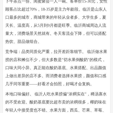
下午茶点一份、闺蜜聚会一人一碗。客单价15-30元，女性
顾客占比超过70%，18-35岁是主力年龄段。临沂是山东人
口最多的城市，商城带来的年轻从业者多、大学生多，夏
天长、温度高，从5月到9月都是旺季。临沂商城周边人流
量大，消费场景天然就有。冬天客流会下降，但可以搭配
热饮、甜品做组合。
竞争端：品类同质化严重，拉开差距靠细节。
临沂做水果
捞的店和摊位不少，但大多数是"切水果倒酸奶"的模式，
口味大同小异。真正能在酸奶基底、水果搭配、出品颜值
上做出差异的店不多。而消费者选择水果捞，颜值和口感
几乎同等重要——好看才会拍照，好喝才会复购。
本地口味偏好。
临沂人吃水果捞偏"浓稠实在"，稀汤寡水
的不受欢迎。酸奶基底要比超市卖的浓稠很多，椰奶味在
年轻人中接受度也不错。水果方面，西瓜、芒果、草莓、