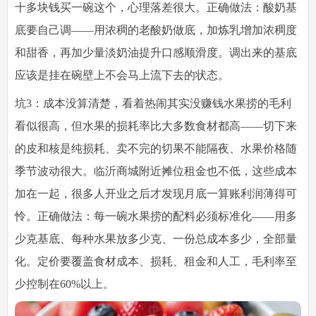
十多块钱买一碗这个，心理落差很大。
正确做法
：酸奶基
底要自己调——用浓稠的老酸奶做底，加炼乳增加浓稠度
和甜香，再加少量淡奶油提升口感顺滑度。调出来的基底
应该是挂在碗壁上不会马上流下去的状态。
坑3：成本没算清楚，看着热闹其实没赚钱
水果捞的毛利
看似很高，但水果的损耗率比大多数食材都高——切下来
的皮和核是纯损耗、卖不完的切果不能隔夜、水果价格随
季节波动很大。临沂商城附近摊位租金也不低，这些成本
加在一起，很多人开业之后才发现月底一算账利润薄得可
怜。
正确做法
：每一碗水果捞的配料必须标准化——用多
少克基底、每种水果放多少克、一份总成本多少，全部量
化。定价要覆盖食材成本、损耗、租金和人工，毛利率至
少控制在60%以上。