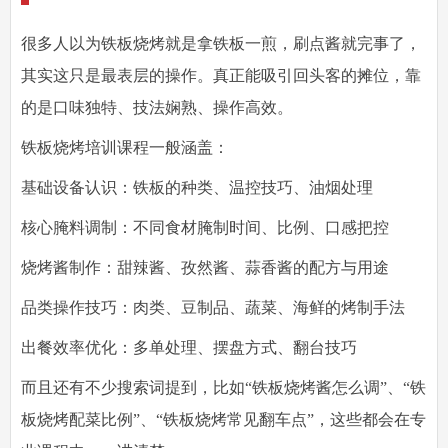
很多人以为铁板烧烤就是拿铁板一煎，刷点酱就完事了，
其实这只是最表层的操作。
真正能吸引回头客的摊位，靠
的是口味独特、技法娴熟、操作高效。
铁板烧烤培训课程一般涵盖：
基础设备认识
：铁板的种类、温控技巧、油烟处理
核心腌料调制
：不同食材腌制时间、比例、口感把控
烧烤酱制作
：甜辣酱、孜然酱、蒜香酱的配方与用途
品类操作技巧
：肉类、豆制品、蔬菜、海鲜的烤制手法
出餐效率优化
：多单处理、摆盘方式、翻台技巧
而且还有不少搜索词提到，比如“铁板烧烤酱怎么调”、“铁
板烧烤配菜比例”、“铁板烧烤常见翻车点”，这些都会在专