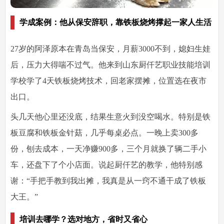
学成案例：他从保安辞职，靠铁板烧烤撑起一家人生活
27岁的阿泽原本在青岛当保安，月薪3000不到，媳妇生娃
后，压力大得喘不过气。他来到
山东厨仟艺职业技能培训
学校
学了4天铁板烧烤技术，回老家摆摊，位置选在夜市
出口。
头几天他心里还没底，结果生意火到没空喝水。特别是铁
板豆腐和铁板金针菇，几乎每桌必点。一晚上卖300多
份，刨去成本，
一天净赚900多
，三个月就换了辆二手小
车，还盘下了个小店面。说起厨仟艺的教学，他特别感
谢：“手把手教到我出摊，我真是从一窍不通干成了铁板
大王。”
培训去哪学？选对地方，省时又省心