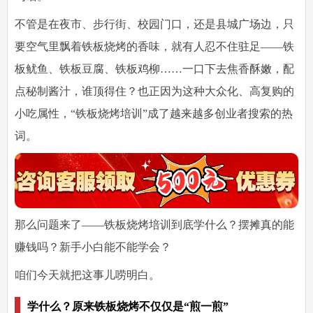
不管是在夜市、步行街、校园门口，还是县城广场边，只
要空气里飘着铁板烧烤的香味，就有人忍不住驻足——铁
板鱿鱼、铁板豆腐、铁板鸡柳……一口下去焦香酥嫩，配
点秘制酱汁，谁顶得住？也正因为这种大众化、高复购的
小吃属性，“
铁板烧烤培训
”成了越来越多创业者搜索的热
词。
那么问题来了——
铁板烧烤培训到底学什么？摆摊真的能
赚钱吗？新手小白能不能学会？
咱们今天就把这事儿唠明白。
学什么？原来铁板烧烤不仅仅是“煎一煎”