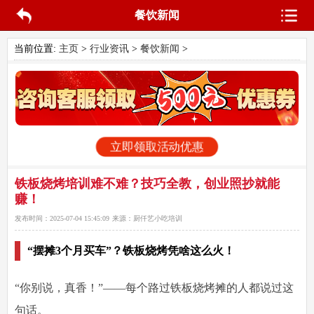
餐饮新闻
当前位置:
主页
>
行业资讯
>
餐饮新闻
>
立即领取活动优惠
铁板烧烤培训难不难？技巧全教，创业照抄就能
赚！
发布时间：
2025-07-04 15:45:09
来源：
厨仟艺小吃培训
“摆摊3个月买车”？铁板烧烤凭啥这么火！
“你别说，真香！”——每个路过铁板烧烤摊的人都说过这
句话。