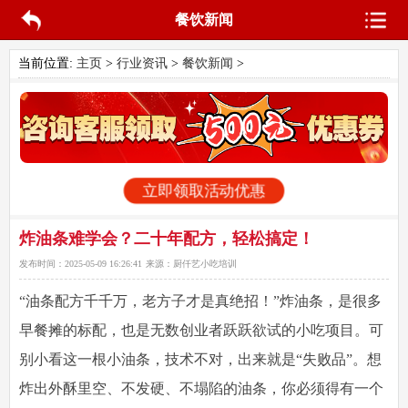
餐饮新闻
当前位置:
主页
>
行业资讯
>
餐饮新闻
>
立即领取活动优惠
炸油条难学会？二十年配方，轻松搞定！
发布时间：
2025-05-09 16:26:41
来源：
厨仟艺小吃培训
“油条配方千千万，老方子才是真绝招！”
炸油条，是很多
早餐摊的标配，也是无数创业者跃跃欲试的小吃项目。可
别小看这一根小油条，
技术不对，出来就是“失败品”
。想
炸出外酥里空、不发硬、不塌陷的油条，你必须得有一个