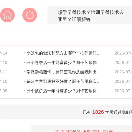
想学早餐技术？培训早餐技术去
哪里？详细解答
7-14
小笼包的做法和配方去哪学？推荐厨仟艺，深
2026-07
7-13
开个卷饼店一年能赚多少？厨仟艺帮你把账算
2026-07
7-11
学做杂粮煎饼，厨仟艺教你从面糊到出餐的完
2026-07-
7-10
锅盔生意到底好不好做？厨仟艺用真实数据告
2026-07
7-09
开个披萨店一年能赚多少？厨仟艺帮你把账算
2026-07
1826
已有
学员通过我们
来自
向先生
对锅巴饭项目发出意向