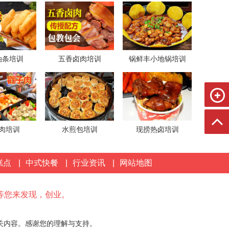
油条培训
五香卤肉培训
锅鲜丰小地锅培训
肉培训
水煎包培训
现捞热卤培训
糕点
|
中式快餐
|
行业资讯
|
网站地图
等您来发现，创业。
关内容。感谢您的理解与支持。