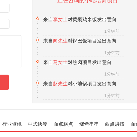
正在咨询的小吃培训项目
1分钟前
来自
马女士
对热卤项目发出意向
1分钟前
来自
赵先生
对小地锅项目发出意向
1分钟前
来自
徐先生
对茶缸面项目发出意向
1分钟前
来自
张女士
对五香卤肉项目发出意向
1分钟前
来自
汪先生
对冰粉水果杯项目发出意向
1分钟前
行业资讯
中式快餐
面点糕点
烧烤串串
西点烘焙
面
来自
王先生
对金丝牛肉饼项目发出意向