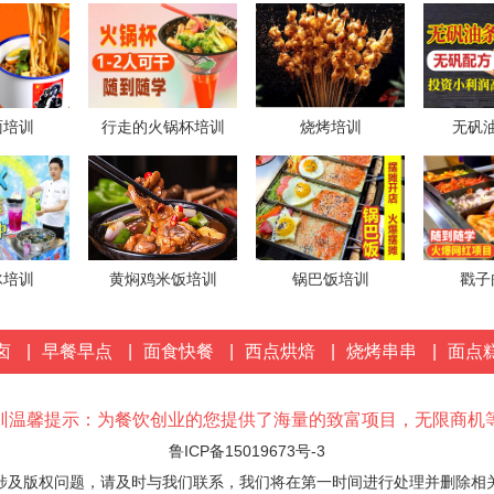
1分钟前
来自
李女士
对黄焖鸡米饭发出意向
1分钟前
来自
向先生
对锅巴饭项目发出意向
面培训
行走的火锅杯培训
烧烤培训
无矾
1分钟前
冰培训
黄焖鸡米饭培训
锅巴饭培训
戳子
卤
|
早餐早点
|
面食快餐
|
西点烘焙
|
烧烤串串
|
面点
训温馨提示：为餐饮创业的您提供了海量的致富项目，无限商机
鲁ICP备15019673号-3
涉及版权问题，请及时与我们联系，我们将在第一时间进行处理并删除相