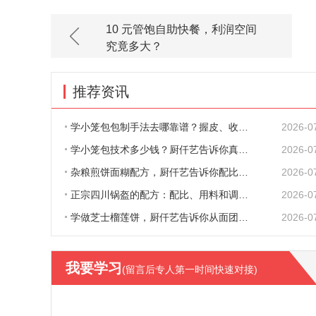
10 元管饱自助快餐，利润空间
究竟多大？
推荐资讯
学小笼包包制手法去哪靠谱？握皮、收口、捏
2026-0
学小笼包技术多少钱？厨仟艺告诉你真实收费
2026-0
杂粮煎饼面糊配方，厨仟艺告诉你配比、原料
2026-0
正宗四川锅盔的配方：配比、用料和调味，一
2026-0
学做芝士榴莲饼，厨仟艺告诉你从面团到出炉
2026-0
我要学习
(留言后专人第一时间快速对接)