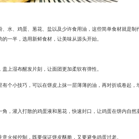
粉、水、鸡蛋、葱花、盐以及少许食用油，这些简单食材就是制
功的一半，选用新鲜食材，让美味从源头开始。
，盖上湿布醒发片刻，让面团更加柔软有弹性。
里有个小技巧，可以在饼皮上抹一层薄薄的油，再对折或卷起，
一角，灌入打散的鸡蛋液和葱花，快速封口，让鸡蛋在饼内自然
注意火候控制，既要保证饼皮酥脆，又要避免鸡蛋过老。