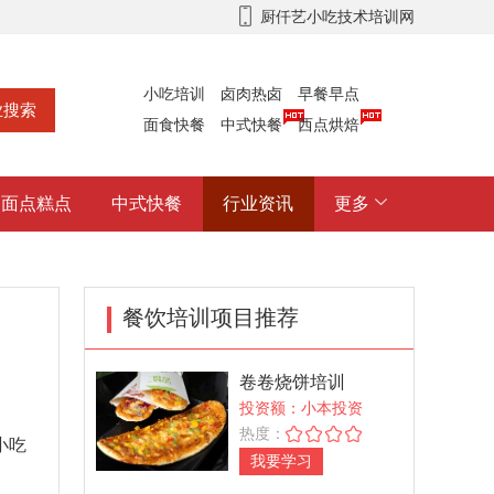
厨仟艺小吃技术培训网
小吃培训
卤肉热卤
早餐早点
面食快餐
中式快餐
西点烘焙
面点糕点
中式快餐
行业资讯
更多
餐饮培训项目推荐
卷卷烧饼培训
投资额：小本投资
热度：
小吃
我要学习