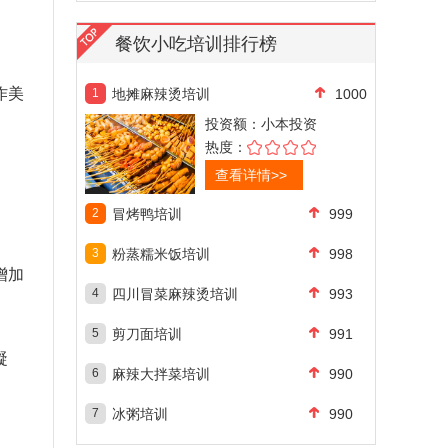
餐饮小吃培训排行榜
作美
1
地摊麻辣烫培训
1000
投资额：
小本投资
热度：
查看详情>>
2
冒烤鸭培训
999
3
粉蒸糯米饭培训
998
增加
4
四川冒菜麻辣烫培训
993
5
剪刀面培训
991
凝
6
麻辣大拌菜培训
990
7
冰粥培训
990