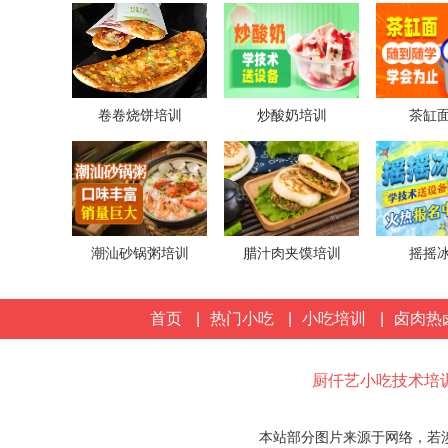
卷卷烧饼培训
炒酸奶培训
茶缸
潮汕砂锅粥培训
腊汁肉夹馍培训
摇摇
首页
|
热门小吃
|
小吃培训
|
卤肉热
厨仟艺小吃技术培
本站部分图片来源于网络，若