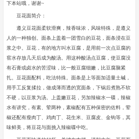
下本站哦，谢谢~
豆花面简介：
遵义豆花面柔软滑爽，辣香味浓，风味特殊，是遵义
人的一种独创。面条上盖着一团雪白的豆花，面条浸在豆
浆之中。豆花，有的地方叫水豆腐，是用前一次点豆腐的
窖水存放几天后成为酸汤。用这种酸汤点豆腐，使豆腐没
有石膏或卤水的苦涩味，比一般豆腐细嫩，比豆腐脑紧
扎。豆花面配料，吃法特殊。面条是上等面加适量土碱，
用手工反复揉拉，做成薄而透的宽面条，下锅后煮熟不软
不硬，以豆浆为汤。上盖嫩豆花，另加辣椒水一碟，辣椒
水有讲究，有素、荤两种，素椒配有五种保密的佐料，荤
椒还配有瘦肉丁、鸡肉丁、花生米、豆腐皮、金钩等，其
味鲜美，将豆花与面挑入辣椒碟中吃。