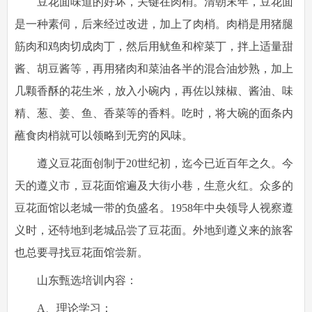
豆花面味道的好坏，关键在肉梢。清朝末年，豆花面
是一种素伺，后来经过改进，加上了肉梢。肉梢是用猪腿
筋肉和鸡肉切成肉丁，然后用鱿鱼和榨菜丁，拌上适量甜
酱、胡豆酱等，再用猪肉和菜油各半的混合油炒熟，加上
几颗香酥的花生米，放入小碗内，再佐以辣椒、酱油、味
精、葱、姜、鱼、香菜等的香料。吃时，将大碗的面条内
蘸食肉梢就可以领略到无穷的风味。
遵义豆花面创制于20世纪初，迄今已近百年之久。今
天的遵义市，豆花面馆遍及大街小巷，生意火红。众多的
豆花面馆以老城一带的负盛名。1958年中央领导人视察遵
义时，还特地到老城品尝了豆花面。外地到遵义来的旅客
也总要寻找豆花面馆尝新。
山东甄选培训内容：
A、理论学习：