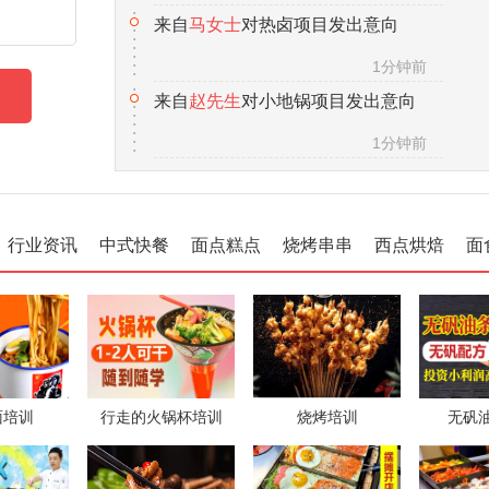
来自
赵先生
对小地锅项目发出意向
1分钟前
来自
徐先生
对茶缸面项目发出意向
1分钟前
来自
张女士
对五香卤肉项目发出意向
1分钟前
行业资讯
中式快餐
面点糕点
烧烤串串
西点烘焙
面
来自
汪先生
对冰粉水果杯项目发出意向
1分钟前
来自
王先生
对金丝牛肉饼项目发出意向
1分钟前
来自
李女士
对黄焖鸡米饭发出意向
面培训
行走的火锅杯培训
烧烤培训
无矾
1分钟前