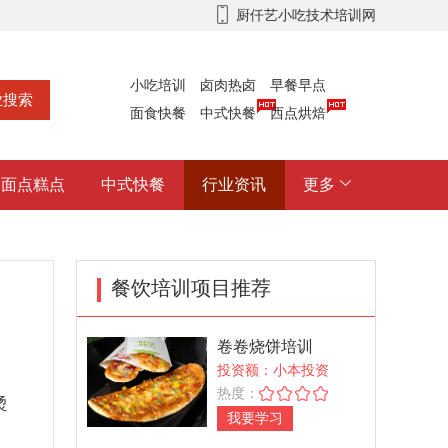
厨仟艺小吃技术培训网
小吃培训
卤肉热卤
早餐早点
面食快餐
中式快餐
西点烘焙
面点糕点
中式快餐
行业资讯
更多
餐饮培训项目推荐
卷卷烧饼培训
投资额：小本投资
热度：
烫
我要学习