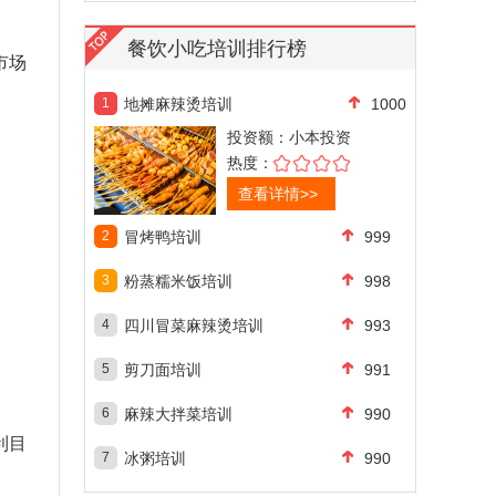
餐饮小吃培训排行榜
市场
1
地摊麻辣烫培训
1000
投资额：
小本投资
热度：
查看详情>>
2
冒烤鸭培训
999
3
粉蒸糯米饭培训
998
4
四川冒菜麻辣烫培训
993
5
剪刀面培训
991
6
麻辣大拌菜培训
990
利目
7
冰粥培训
990