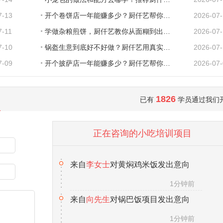
7-13
开个卷饼店一年能赚多少？厨仟艺帮你把账算
2026-07
7-11
学做杂粮煎饼，厨仟艺教你从面糊到出餐的完
2026-07-
7-10
锅盔生意到底好不好做？厨仟艺用真实数据告
2026-07
7-09
开个披萨店一年能赚多少？厨仟艺帮你把账算
2026-07
1826
来自
李女士
对黄焖鸡米饭发出意向
已有
学员通过我们
1分钟前
正在咨询的小吃培训项目
来自
向先生
对锅巴饭项目发出意向
1分钟前
来自
马女士
对热卤项目发出意向
1分钟前