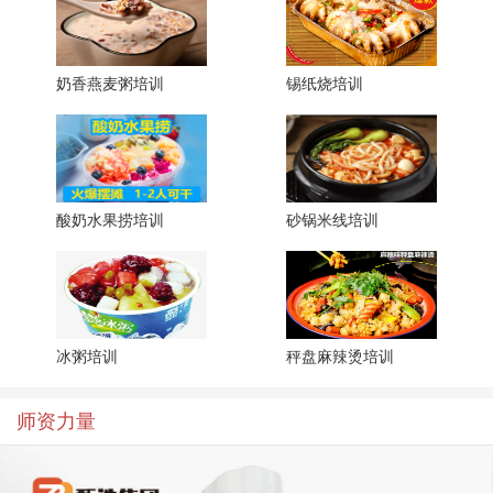
奶香燕麦粥培训
锡纸烧培训
酸奶水果捞培训
砂锅米线培训
冰粥培训
秤盘麻辣烫培训
师资力量