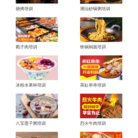
烧烤培训
潮汕砂锅粥培训
戳子肉培训
铁锅焖面培训
冰粉水果杯培训
茶缸串串培训
八宝莲子粥培训
烈火牛肉培训