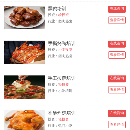
黑鸭培训
在线咨询
投资：
轻投资
查看详情
行业：卤肉热卤
手撕烤鸭培训
在线咨询
投资：
小本投资
查看详情
行业：卤肉热卤
手工披萨培训
在线咨询
投资：
轻投资
查看详情
行业：小吃培训
香酥炸鸡培训
在线咨询
投资：
轻投资
查看详情
行业：热门小吃