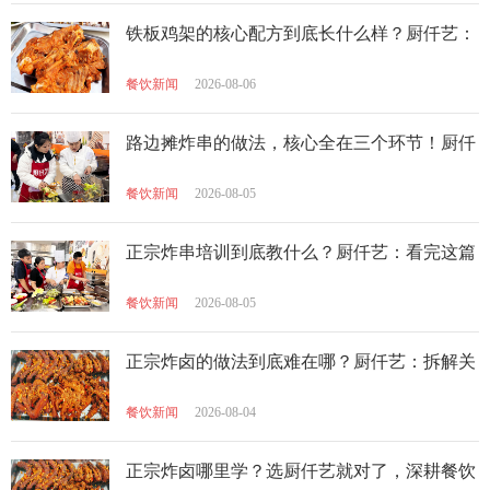
铁板鸡架的核心配方到底长什么样？厨仟艺：
餐饮新闻
2026-08-06
路边摊炸串的做法，核心全在三个环节！厨仟
餐饮新闻
2026-08-05
正宗炸串培训到底教什么？厨仟艺：看完这篇
餐饮新闻
2026-08-05
正宗炸卤的做法到底难在哪？厨仟艺：拆解关
餐饮新闻
2026-08-04
正宗炸卤哪里学？选厨仟艺就对了，深耕餐饮